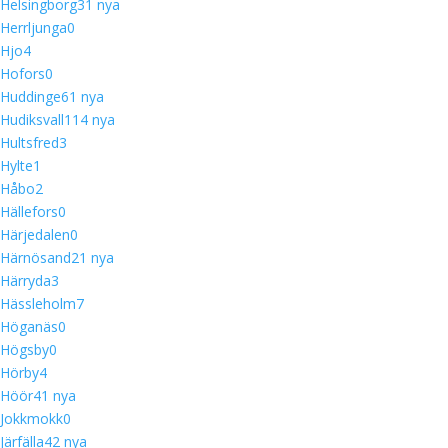
Helsingborg
3
1 nya
Herrljunga
0
Hjo
4
Hofors
0
Huddinge
6
1 nya
Hudiksvall
11
4 nya
Hultsfred
3
Hylte
1
Håbo
2
Hällefors
0
Härjedalen
0
Härnösand
2
1 nya
Härryda
3
Hässleholm
7
Höganäs
0
Högsby
0
Hörby
4
Höör
4
1 nya
Jokkmokk
0
Järfälla
4
2 nya