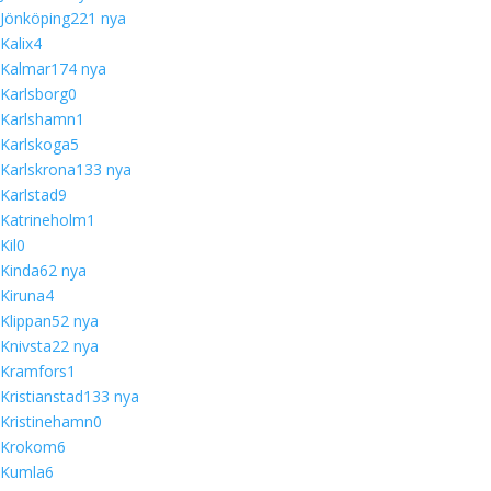
Jönköping
22
1 nya
Kalix
4
Kalmar
17
4 nya
Karlsborg
0
Karlshamn
1
Karlskoga
5
Karlskrona
13
3 nya
Karlstad
9
Katrineholm
1
Kil
0
Kinda
6
2 nya
Kiruna
4
Klippan
5
2 nya
Knivsta
2
2 nya
Kramfors
1
Kristianstad
13
3 nya
Kristinehamn
0
Krokom
6
Kumla
6