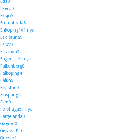
Eda
0
Ekerö
0
Eksjö
5
Emmaboda
3
Enköping
10
1 nya
Eskilstuna
9
Eslöv
5
Essunga
0
Fagersta
4
4 nya
Falkenberg
8
Falköping
4
Falun
5
Filipstad
0
Finspång
4
Flen
0
Forshaga
5
1 nya
Färgelanda
0
Gagnef
0
Gislaved
10
Gnesta
1