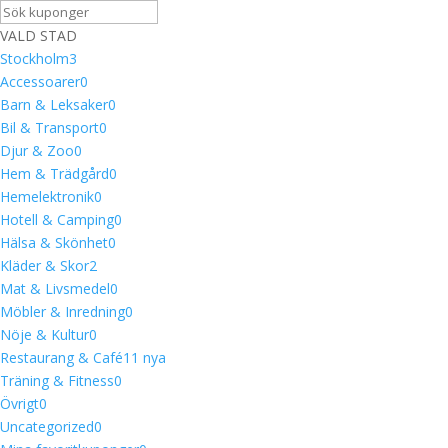
VALD STAD
Stockholm
3
Accessoarer
0
Barn & Leksaker
0
Bil & Transport
0
Djur & Zoo
0
Hem & Trädgård
0
Hemelektronik
0
Hotell & Camping
0
Hälsa & Skönhet
0
Kläder & Skor
2
Mat & Livsmedel
0
Möbler & Inredning
0
Nöje & Kultur
0
Restaurang & Café
1
1 nya
Träning & Fitness
0
Övrigt
0
Uncategorized
0