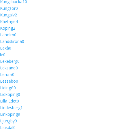
Kungsbacka
10
Kungsör
0
Kungälv
2
Kävlinge
4
Köping
2
Laholm
0
Landskrona
0
Laxå
0
le
0
Lekeberg
0
Leksand
0
Lerum
0
Lessebo
0
Lidingö
0
Lidköping
0
Lilla Edet
0
Lindesberg
1
Linköping
9
Ljungby
9
Ljusdal
0