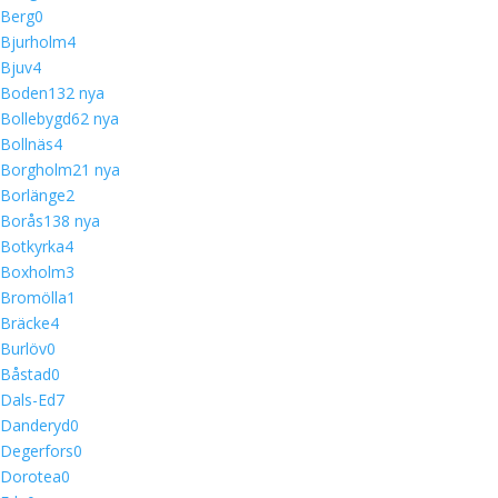
Berg
0
Bjurholm
4
Bjuv
4
Boden
13
2 nya
Bollebygd
6
2 nya
Bollnäs
4
Borgholm
2
1 nya
Borlänge
2
Borås
13
8 nya
Botkyrka
4
Boxholm
3
Bromölla
1
Bräcke
4
Burlöv
0
Båstad
0
Dals-Ed
7
Danderyd
0
Degerfors
0
Dorotea
0