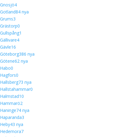
Gnosjö
4
Gotland
8
4 nya
Grums
3
Grästorp
0
Gullspång
1
Gällivare
4
Gävle
16
Göteborg
38
6 nya
Götene
6
2 nya
Habo
0
Hagfors
0
Hallsberg
7
3 nya
Hallstahammar
0
Halmstad
10
Hammarö
2
Haninge
7
4 nya
Haparanda
3
Heby
4
3 nya
Hedemora
7