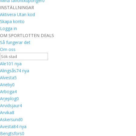
Mina favoritkuponger
0
INSTÄLLNINGAR
Aktivera Utan kod
Skapa konto
Logga in
OM SPORTLOTTEN DEALS
Så fungerar det
Om oss
Ale
10
1 nya
Alingsås
7
4 nya
Alvesta
5
Aneby
0
Arboga
4
Arjeplog
0
Arvidsjaur
4
Arvika
8
Askersund
0
Avesta
8
4 nya
Bengtsfors
0