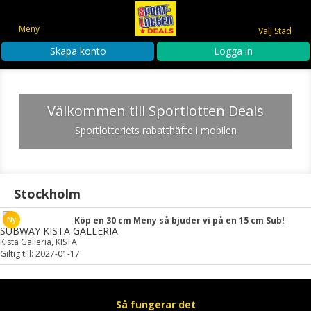
Meny
Välj Stad
Skapa konto
Logga in
Välkommen till Sportlotten Deals
Sportlotteriets rabatthäfte i mobilen
Stockholm
Köp en 30 cm Meny så bjuder vi på en 15 cm Sub!
SUBWAY KISTA GALLERIA
Kista Galleria, KISTA
Giltig till: 2027-01-17
Så fungerar det