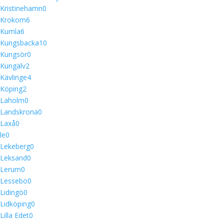
Kristinehamn
0
Krokom
6
Kumla
6
Kungsbacka
10
Kungsör
0
Kungälv
2
Kävlinge
4
Köping
2
Laholm
0
Landskrona
0
Laxå
0
le
0
Lekeberg
0
Leksand
0
Lerum
0
Lessebo
0
Lidingö
0
Lidköping
0
Lilla Edet
0