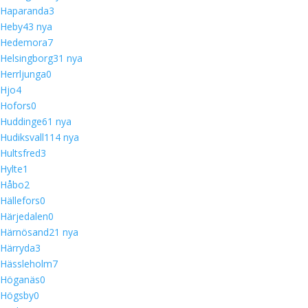
Haparanda
3
Heby
4
3 nya
Hedemora
7
Helsingborg
3
1 nya
Herrljunga
0
Hjo
4
Hofors
0
Huddinge
6
1 nya
Hudiksvall
11
4 nya
Hultsfred
3
Hylte
1
Håbo
2
Hällefors
0
Härjedalen
0
Härnösand
2
1 nya
Härryda
3
Hässleholm
7
Höganäs
0
Högsby
0