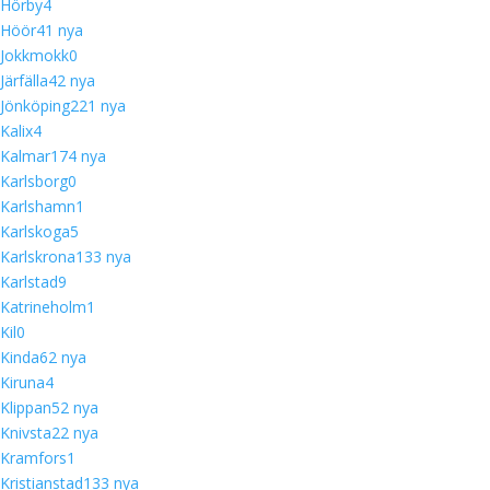
Hörby
4
Höör
4
1 nya
Jokkmokk
0
Järfälla
4
2 nya
Jönköping
22
1 nya
Kalix
4
Kalmar
17
4 nya
Karlsborg
0
Karlshamn
1
Karlskoga
5
Karlskrona
13
3 nya
Karlstad
9
Katrineholm
1
Kil
0
Kinda
6
2 nya
Kiruna
4
Klippan
5
2 nya
Knivsta
2
2 nya
Kramfors
1
Kristianstad
13
3 nya