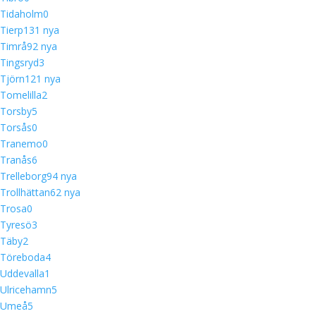
Tidaholm
0
Tierp
13
1 nya
Timrå
9
2 nya
Tingsryd
3
Tjörn
12
1 nya
Tomelilla
2
Torsby
5
Torsås
0
Tranemo
0
Tranås
6
Trelleborg
9
4 nya
Trollhättan
6
2 nya
Trosa
0
Tyresö
3
Täby
2
Töreboda
4
Uddevalla
1
Ulricehamn
5
Umeå
5