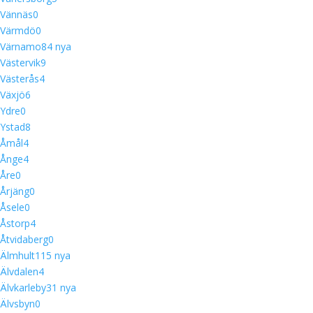
Vännäs
0
Värmdö
0
Värnamo
8
4 nya
Västervik
9
Västerås
4
Växjö
6
Ydre
0
Ystad
8
Åmål
4
Ånge
4
Åre
0
Årjäng
0
Åsele
0
Åstorp
4
Åtvidaberg
0
Älmhult
11
5 nya
Älvdalen
4
Älvkarleby
3
1 nya
Älvsbyn
0