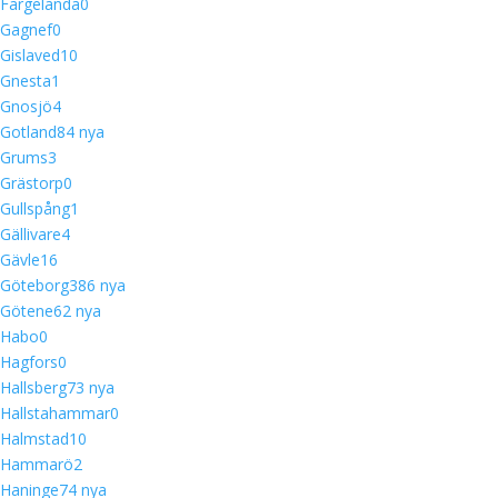
Färgelanda
0
Gagnef
0
Gislaved
10
Gnesta
1
Gnosjö
4
Gotland
8
4 nya
Grums
3
Grästorp
0
Gullspång
1
Gällivare
4
Gävle
16
Göteborg
38
6 nya
Götene
6
2 nya
Habo
0
Hagfors
0
Hallsberg
7
3 nya
Hallstahammar
0
Halmstad
10
Hammarö
2
Haninge
7
4 nya