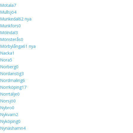
Motala
7
Mullsjö
4
Munkedal
6
2 nya
Munkfors
0
Mölndal
3
Mönsterås
0
Mörbylånga
6
1 nya
Nacka
1
Nora
5
Norberg
0
Nordanstig
3
Nordmaling
6
Norrköping
17
Norrtälje
0
Norsjö
0
Nybro
0
Nykvarn
2
Nyköping
0
Nynäshamn
4