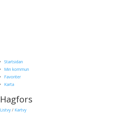
Så fungerar det
Spara 1000-tals kronor varje år
På hemmaplan, resan och på semestern
Så fungerar det
Startsidan
Min kommun
Favoriter
Karta
Hagfors
Listvy
/
Kartvy