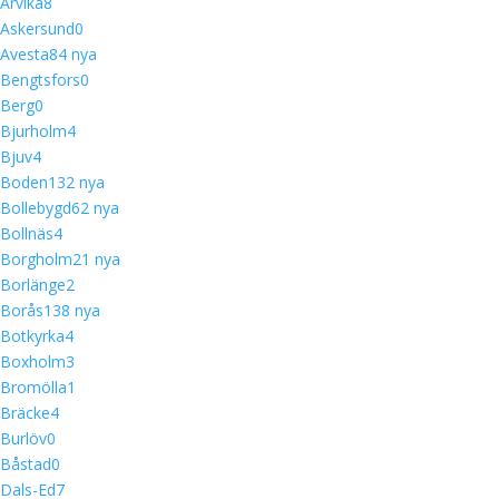
Arvika
8
Askersund
0
Avesta
8
4 nya
Bengtsfors
0
Berg
0
Bjurholm
4
Bjuv
4
Boden
13
2 nya
Bollebygd
6
2 nya
Bollnäs
4
Borgholm
2
1 nya
Borlänge
2
Borås
13
8 nya
Botkyrka
4
Boxholm
3
Bromölla
1
Bräcke
4
Burlöv
0
Båstad
0
Dals-Ed
7