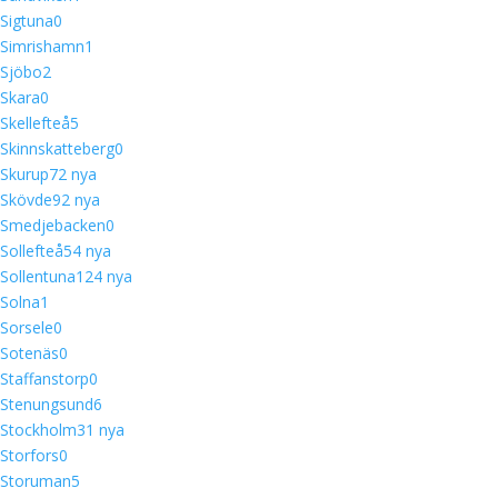
Sigtuna
0
Simrishamn
1
Sjöbo
2
Skara
0
Skellefteå
5
Skinnskatteberg
0
Skurup
7
2 nya
Skövde
9
2 nya
Smedjebacken
0
Sollefteå
5
4 nya
Sollentuna
12
4 nya
Solna
1
Sorsele
0
Sotenäs
0
Staffanstorp
0
Stenungsund
6
Stockholm
3
1 nya
Storfors
0
Storuman
5