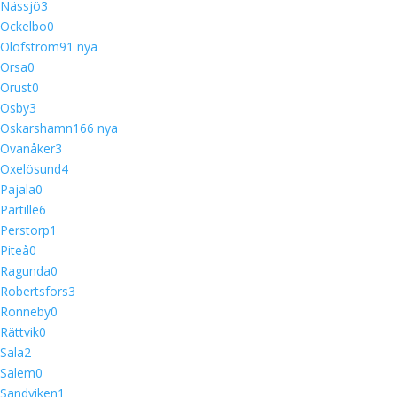
Nässjö
3
Ockelbo
0
Olofström
9
1 nya
Orsa
0
Orust
0
Osby
3
Oskarshamn
16
6 nya
Ovanåker
3
Oxelösund
4
Pajala
0
Partille
6
Perstorp
1
Piteå
0
Ragunda
0
Robertsfors
3
Ronneby
0
Rättvik
0
Sala
2
Salem
0
Sandviken
1