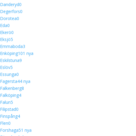
Danderyd
0
Degerfors
0
Dorotea
0
Eda
0
Ekerö
0
Eksjö
5
Emmaboda
3
Enköping
10
1 nya
Eskilstuna
9
Eslöv
5
Essunga
0
Fagersta
4
4 nya
Falkenberg
8
Falköping
4
Falun
5
Filipstad
0
Finspång
4
Flen
0
Forshaga
5
1 nya