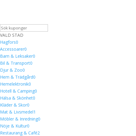
VALD STAD
Hagfors
0
Accessoarer
0
Barn & Leksaker
0
Bil & Transport
0
Djur & Zoo
0
Hem & Trädgård
0
Hemelektronik
0
Hotell & Camping
0
Hälsa & Skönhet
0
Kläder & Skor
0
Mat & Livsmedel
1
Möbler & Inredning
0
Nöje & Kultur
0
Restaurang & Café
2