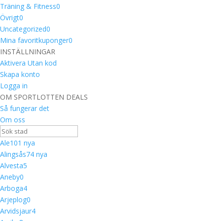
Träning & Fitness
0
Övrigt
0
Uncategorized
0
Mina favoritkuponger
0
INSTÄLLNINGAR
Aktivera Utan kod
Skapa konto
Logga in
OM SPORTLOTTEN DEALS
Så fungerar det
Om oss
Ale
10
1 nya
Alingsås
7
4 nya
Alvesta
5
Aneby
0
Arboga
4
Arjeplog
0
Arvidsjaur
4