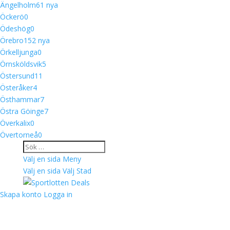
Ängelholm
6
1 nya
Öckerö
0
Ödeshög
0
Örebro
15
2 nya
Örkelljunga
0
Örnsköldsvik
5
Östersund
11
Österåker
4
Östhammar
7
Östra Göinge
7
Överkalix
0
Övertorneå
0
Välj en sida
Meny
Välj en sida
Välj Stad
Skapa konto
Logga in
Välkommen till Sportlotten Deals
Sportlotteriets rabatthäfte i mobilen