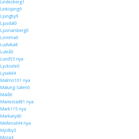
Lindesberg
1
Linköping
9
Ljungby
9
Ljusdal
0
Ljusnarsberg
0
Lomma
0
Ludvika
8
Luleå
0
Lund
5
3 nya
Lycksele
0
Lysekil
4
Malmö
10
1 nya
Malung-Sälen
0
Malå
0
Mariestad
8
1 nya
Mark
11
5 nya
Markaryd
0
Mellerud
4
4 nya
Mjölby
3
Mora
4