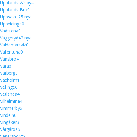
Upplands Väsby
4
Upplands-Bro
0
Uppsala
12
5 nya
Uppvidinge
0
Vadstena
0
Vaggeryd
4
2 nya
Valdemarsvik
0
Vallentuna
0
Vansbro
4
Vara
6
Varberg
8
Vaxholm
1
Vellinge
6
Vetlanda
4
Vilhelmina
4
Vimmerby
5
Vindeln
0
Vingåker
3
Vårgårda
5
Vänersborg
5