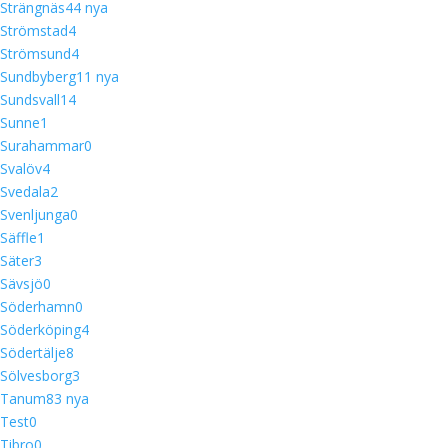
Strängnäs
4
4 nya
Strömstad
4
Strömsund
4
Sundbyberg
1
1 nya
Sundsvall
14
Sunne
1
Surahammar
0
Svalöv
4
Svedala
2
Svenljunga
0
Säffle
1
Säter
3
Sävsjö
0
Söderhamn
0
Söderköping
4
Södertälje
8
Sölvesborg
3
Tanum
8
3 nya
Test
0
Tibro
0