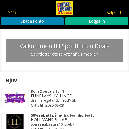
Meny
Välj Stad
Skapa konto
Logga in
Välkommen till Sportlotten Deals
Sportlotteriets rabatthäfte i mobilen
Bjuv
Kom 2 betala för 1
FUNPLAYS HYLLINGE
Brännaregatan 3, HYLLINGE
Giltig till: 2026-08-09
50% rabatt på in- & utvändig tvätt
HOLLMANS BIL AB
Spannmålsgatan 10, Ekeby