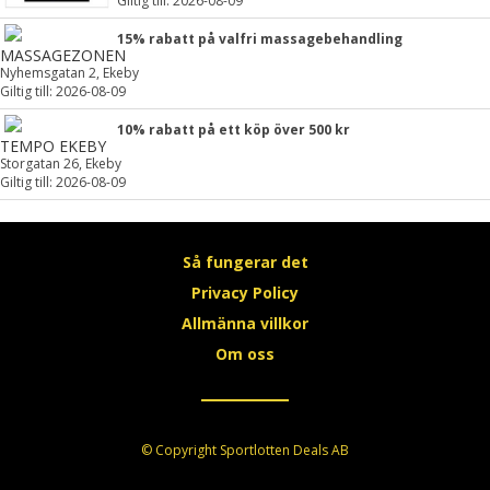
Giltig till: 2026-08-09
15% rabatt på valfri massagebehandling
MASSAGEZONEN
Nyhemsgatan 2, Ekeby
Giltig till: 2026-08-09
10% rabatt på ett köp över 500 kr
TEMPO EKEBY
Storgatan 26, Ekeby
Giltig till: 2026-08-09
Så fungerar det
Privacy Policy
Allmänna villkor
Om oss
© Copyright Sportlotten Deals AB