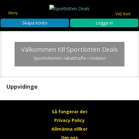
Meny
Välj Stad
Skapa konto
Logga in
Välkommen till Sportlotten Deals
Sportlotteriets rabatthäfte i mobilen
Uppvidinge
Så fungerar det
Privacy Policy
Allmänna villkor
Om oss