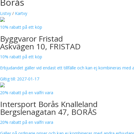
Borås
Listvy
/
Kartvy
10% rabatt på ett köp
Byggvaror Fristad
Askvägen 10, FRISTAD
10% rabatt på ett köp
Erbjudandet gäller vid endast ett tillfälle och kan ej kombineras med
Giltig till: 2027-01-17
20% rabatt på en valfri vara
Intersport Borås Knalleland
Bergslenagatan 47, BORÅS
20% rabatt på en valfri vara
Gäller på ordinarie priser och kan ej kombineras med andra erbjudande