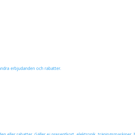
 andra erbjudanden och rabatter.
n eller rabatter. Gäller ej presentkort, elektronik, träningsmaskiner,