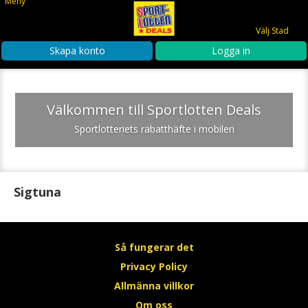
Meny
Välj Stad
Skapa konto
Logga in
Välkommen till Sportlotten Deals
Sportlotteriets rabatthäfte i mobilen
Sigtuna
Så fungerar det
Privacy Policy
Allmänna villkor
Om oss