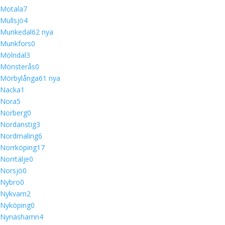
Motala
7
Mullsjö
4
Munkedal
6
2 nya
Munkfors
0
Mölndal
3
Mönsterås
0
Mörbylånga
6
1 nya
Nacka
1
Nora
5
Norberg
0
Nordanstig
3
Nordmaling
6
Norrköping
17
Norrtälje
0
Norsjö
0
Nybro
0
Nykvarn
2
Nyköping
0
Nynäshamn
4