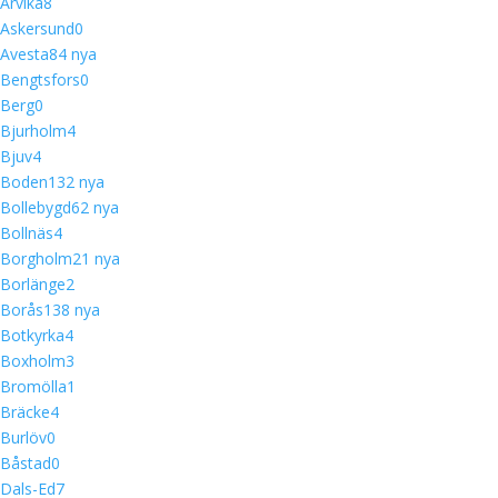
Arvika
8
Askersund
0
Avesta
8
4 nya
Bengtsfors
0
Berg
0
Bjurholm
4
Bjuv
4
Boden
13
2 nya
Bollebygd
6
2 nya
Bollnäs
4
Borgholm
2
1 nya
Borlänge
2
Borås
13
8 nya
Botkyrka
4
Boxholm
3
Bromölla
1
Bräcke
4
Burlöv
0
Båstad
0
Dals-Ed
7