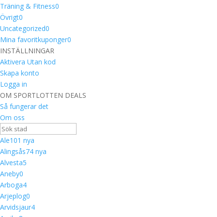
Träning & Fitness
0
Övrigt
0
Uncategorized
0
Mina favoritkuponger
0
INSTÄLLNINGAR
Aktivera Utan kod
Skapa konto
Logga in
OM SPORTLOTTEN DEALS
Så fungerar det
Om oss
Ale
10
1 nya
Alingsås
7
4 nya
Alvesta
5
Aneby
0
Arboga
4
Arjeplog
0
Arvidsjaur
4