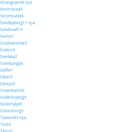
Strängnäs
4
4 nya
Strömstad
4
Strömsund
4
Sundbyberg
1
1 nya
Sundsvall
14
Sunne
1
Surahammar
0
Svalöv
4
Svedala
2
Svenljunga
0
Säffle
1
Säter
3
Sävsjö
0
Söderhamn
0
Söderköping
4
Södertälje
8
Sölvesborg
3
Tanum
8
3 nya
Test
0
Tibro
0