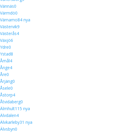
Vännäs
0
Värmdö
0
Värnamo
8
4 nya
Västervik
9
Västerås
4
Växjö
6
Ydre
0
Ystad
8
Åmål
4
Ånge
4
Åre
0
Årjäng
0
Åsele
0
Åstorp
4
Åtvidaberg
0
Älmhult
11
5 nya
Älvdalen
4
Älvkarleby
3
1 nya
Älvsbyn
0