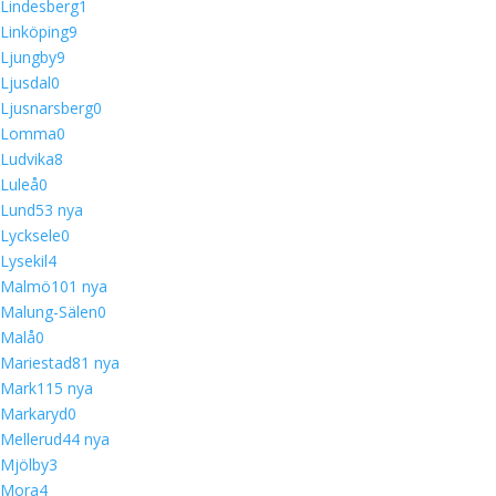
Lindesberg
1
Linköping
9
Ljungby
9
Ljusdal
0
Ljusnarsberg
0
Lomma
0
Ludvika
8
Luleå
0
Lund
5
3 nya
Lycksele
0
Lysekil
4
Malmö
10
1 nya
Malung-Sälen
0
Malå
0
Mariestad
8
1 nya
Mark
11
5 nya
Markaryd
0
Mellerud
4
4 nya
Mjölby
3
Mora
4