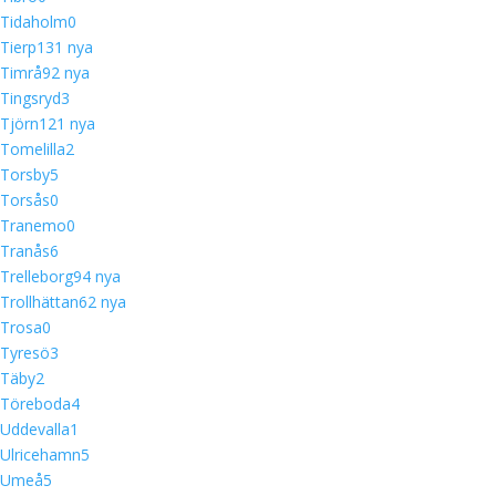
Tidaholm
0
Tierp
13
1 nya
Timrå
9
2 nya
Tingsryd
3
Tjörn
12
1 nya
Tomelilla
2
Torsby
5
Torsås
0
Tranemo
0
Tranås
6
Trelleborg
9
4 nya
Trollhättan
6
2 nya
Trosa
0
Tyresö
3
Täby
2
Töreboda
4
Uddevalla
1
Ulricehamn
5
Umeå
5