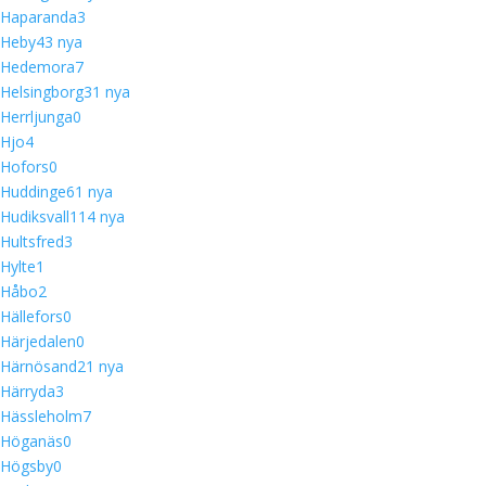
Haparanda
3
Heby
4
3 nya
Hedemora
7
Helsingborg
3
1 nya
Herrljunga
0
Hjo
4
Hofors
0
Huddinge
6
1 nya
Hudiksvall
11
4 nya
Hultsfred
3
Hylte
1
Håbo
2
Hällefors
0
Härjedalen
0
Härnösand
2
1 nya
Härryda
3
Hässleholm
7
Höganäs
0
Högsby
0