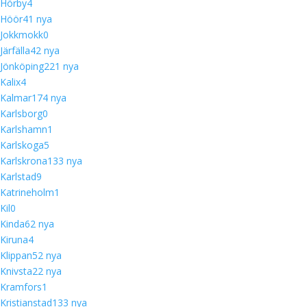
Hörby
4
Höör
4
1 nya
Jokkmokk
0
Järfälla
4
2 nya
Jönköping
22
1 nya
Kalix
4
Kalmar
17
4 nya
Karlsborg
0
Karlshamn
1
Karlskoga
5
Karlskrona
13
3 nya
Karlstad
9
Katrineholm
1
Kil
0
Kinda
6
2 nya
Kiruna
4
Klippan
5
2 nya
Knivsta
2
2 nya
Kramfors
1
Kristianstad
13
3 nya