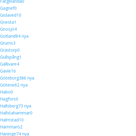
Färgelanda
0
Gagnef
0
Gislaved
10
Gnesta
1
Gnosjö
4
Gotland
8
4 nya
Grums
3
Grästorp
0
Gullspång
1
Gällivare
4
Gävle
16
Göteborg
38
6 nya
Götene
6
2 nya
Habo
0
Hagfors
0
Hallsberg
7
3 nya
Hallstahammar
0
Halmstad
10
Hammarö
2
Haninge
7
4 nya