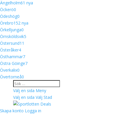
Ängelholm
6
1 nya
Öckerö
0
Ödeshög
0
Örebro
15
2 nya
Örkelljunga
0
Örnsköldsvik
5
Östersund
11
Österåker
4
Östhammar
7
Östra Göinge
7
Överkalix
0
Övertorneå
0
Välj en sida
Meny
Välj en sida
Välj Stad
Skapa konto
Logga in
Välkommen till Sportlotten Deals
Sportlotteriets rabatthäfte i mobilen