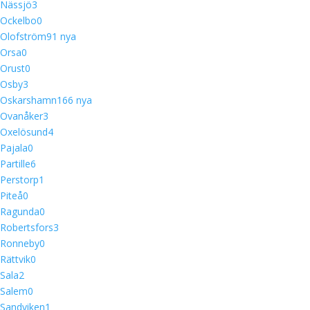
Nässjö
3
Ockelbo
0
Olofström
9
1 nya
Orsa
0
Orust
0
Osby
3
Oskarshamn
16
6 nya
Ovanåker
3
Oxelösund
4
Pajala
0
Partille
6
Perstorp
1
Piteå
0
Ragunda
0
Robertsfors
3
Ronneby
0
Rättvik
0
Sala
2
Salem
0
Sandviken
1