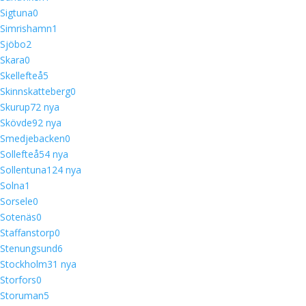
Sigtuna
0
Simrishamn
1
Sjöbo
2
Skara
0
Skellefteå
5
Skinnskatteberg
0
Skurup
7
2 nya
Skövde
9
2 nya
Smedjebacken
0
Sollefteå
5
4 nya
Sollentuna
12
4 nya
Solna
1
Sorsele
0
Sotenäs
0
Staffanstorp
0
Stenungsund
6
Stockholm
3
1 nya
Storfors
0
Storuman
5