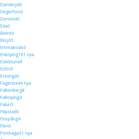
Danderyd
0
Degerfors
0
Dorotea
0
Eda
0
Ekerö
0
Eksjö
5
Emmaboda
3
Enköping
10
1 nya
Eskilstuna
9
Eslöv
5
Essunga
0
Fagersta
4
4 nya
Falkenberg
8
Falköping
4
Falun
5
Filipstad
0
Finspång
4
Flen
0
Forshaga
5
1 nya