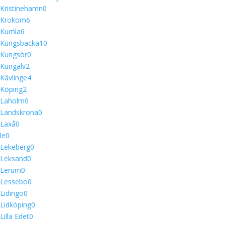
Kristinehamn
0
Krokom
6
Kumla
6
Kungsbacka
10
Kungsör
0
Kungälv
2
Kävlinge
4
Köping
2
Laholm
0
Landskrona
0
Laxå
0
le
0
Lekeberg
0
Leksand
0
Lerum
0
Lessebo
0
Lidingö
0
Lidköping
0
Lilla Edet
0