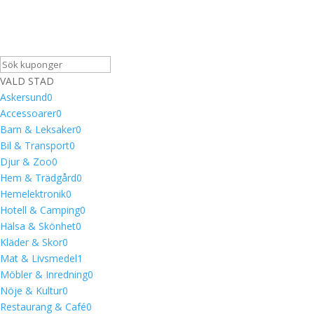
VALD STAD
Askersund
0
Accessoarer
0
Barn & Leksaker
0
Bil & Transport
0
Djur & Zoo
0
Hem & Trädgård
0
Hemelektronik
0
Hotell & Camping
0
Hälsa & Skönhet
0
Kläder & Skor
0
Mat & Livsmedel
1
Möbler & Inredning
0
Nöje & Kultur
0
Restaurang & Café
0