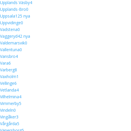
Upplands Väsby
4
Upplands-Bro
0
Uppsala
12
5 nya
Uppvidinge
0
Vadstena
0
Vaggeryd
4
2 nya
Valdemarsvik
0
Vallentuna
0
Vansbro
4
Vara
6
Varberg
8
Vaxholm
1
Vellinge
6
Vetlanda
4
Vilhelmina
4
Vimmerby
5
Vindeln
0
Vingåker
3
Vårgårda
5
Vänersborg
5