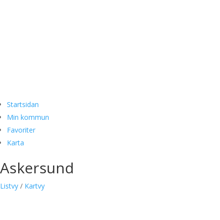
Så fungerar det
Spara 1000-tals kronor varje år
På hemmaplan, resan och på semestern
Så fungerar det
Startsidan
Min kommun
Favoriter
Karta
Askersund
Listvy
/
Kartvy