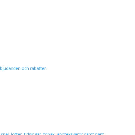
erbjudanden och rabatter.
spel, lotter, tidningar, tobak, apoteksvaror samt pant.