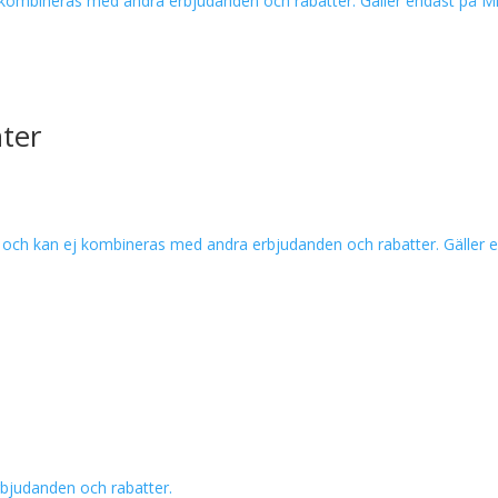
an ej kombineras med andra erbjudanden och rabatter. Gäller endast på M
ter
lle och kan ej kombineras med andra erbjudanden och rabatter. Gäller
erbjudanden och rabatter.