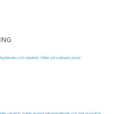
PING
bjudanden och rabatter. Gäller på ordinarie priser.
er rabatter. Gäller endast bilbehandlingar och inte produkter.