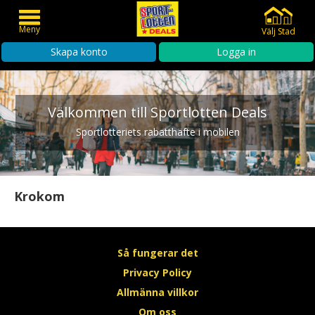
Meny
Välj Stad
Skapa konto
Logga in
Välkommen till Sportlotten Deals
Sportlotteriets rabatthäfte i mobilen
Krokom
Så fungerar det
Privacy Policy
Allmänna villkor
Om oss