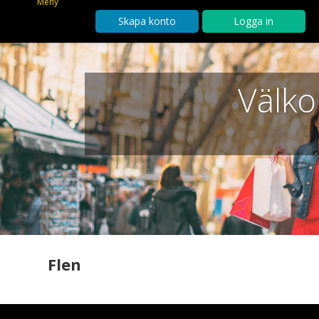
Meny
Skapa konto
Logga in
Välko
Flen