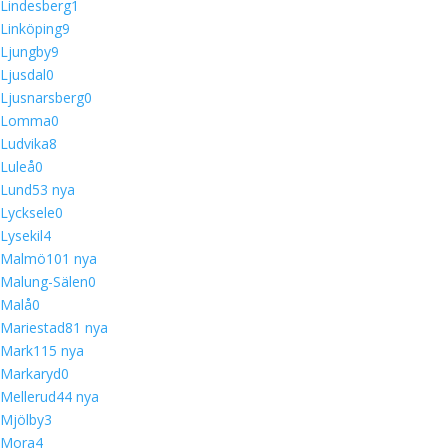
Lindesberg
1
Linköping
9
Ljungby
9
Ljusdal
0
Ljusnarsberg
0
Lomma
0
Ludvika
8
Luleå
0
Lund
5
3 nya
Lycksele
0
Lysekil
4
Malmö
10
1 nya
Malung-Sälen
0
Malå
0
Mariestad
8
1 nya
Mark
11
5 nya
Markaryd
0
Mellerud
4
4 nya
Mjölby
3
Mora
4