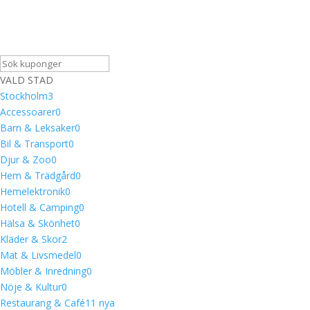
VALD STAD
Stockholm
3
Accessoarer
0
Barn & Leksaker
0
Bil & Transport
0
Djur & Zoo
0
Hem & Trädgård
0
Hemelektronik
0
Hotell & Camping
0
Hälsa & Skönhet
0
Kläder & Skor
2
Mat & Livsmedel
0
Möbler & Inredning
0
Nöje & Kultur
0
Restaurang & Café
1
1 nya