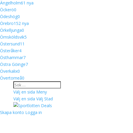
Ängelholm
6
1 nya
Öckerö
0
Ödeshög
0
Örebro
15
2 nya
Örkelljunga
0
Örnsköldsvik
5
Östersund
11
Österåker
4
Östhammar
7
Östra Göinge
7
Överkalix
0
Övertorneå
0
Välj en sida
Meny
Välj en sida
Välj Stad
Skapa konto
Logga in
Välkommen till Sportlotten Deals