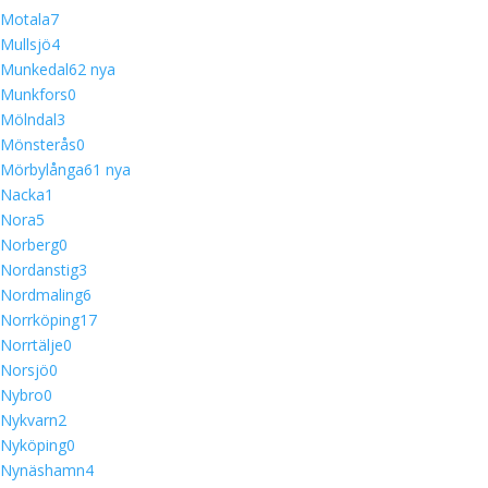
Motala
7
Mullsjö
4
Munkedal
6
2 nya
Munkfors
0
Mölndal
3
Mönsterås
0
Mörbylånga
6
1 nya
Nacka
1
Nora
5
Norberg
0
Nordanstig
3
Nordmaling
6
Norrköping
17
Norrtälje
0
Norsjö
0
Nybro
0
Nykvarn
2
Nyköping
0
Nynäshamn
4