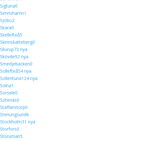
Sigtuna
0
Simrishamn
1
Sjöbo
2
Skara
0
Skellefteå
5
Skinnskatteberg
0
Skurup
7
2 nya
Skövde
9
2 nya
Smedjebacken
0
Sollefteå
5
4 nya
Sollentuna
12
4 nya
Solna
1
Sorsele
0
Sotenäs
0
Staffanstorp
0
Stenungsund
6
Stockholm
3
1 nya
Storfors
0
Storuman
5