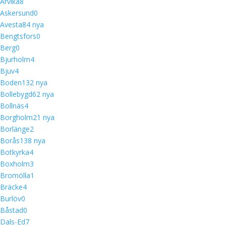
Arvika
8
Askersund
0
Avesta
8
4 nya
Bengtsfors
0
Berg
0
Bjurholm
4
Bjuv
4
Boden
13
2 nya
Bollebygd
6
2 nya
Bollnäs
4
Borgholm
2
1 nya
Borlänge
2
Borås
13
8 nya
Botkyrka
4
Boxholm
3
Bromölla
1
Bräcke
4
Burlöv
0
Båstad
0
Dals-Ed
7