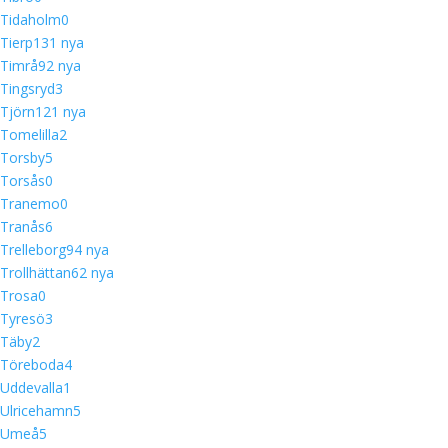
Tidaholm
0
Tierp
13
1 nya
Timrå
9
2 nya
Tingsryd
3
Tjörn
12
1 nya
Tomelilla
2
Torsby
5
Torsås
0
Tranemo
0
Tranås
6
Trelleborg
9
4 nya
Trollhättan
6
2 nya
Trosa
0
Tyresö
3
Täby
2
Töreboda
4
Uddevalla
1
Ulricehamn
5
Umeå
5