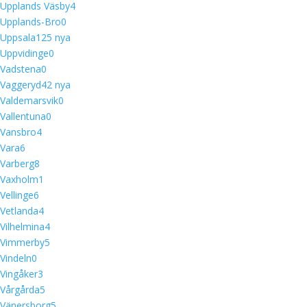
Upplands Väsby
4
Upplands-Bro
0
Uppsala
12
5 nya
Uppvidinge
0
Vadstena
0
Vaggeryd
4
2 nya
Valdemarsvik
0
Vallentuna
0
Vansbro
4
Vara
6
Varberg
8
Vaxholm
1
Vellinge
6
Vetlanda
4
Vilhelmina
4
Vimmerby
5
Vindeln
0
Vingåker
3
Vårgårda
5
Vänersborg
5