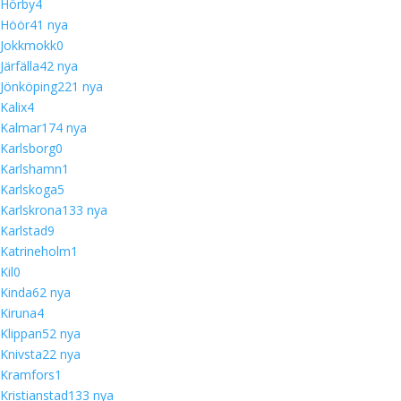
Hörby
4
Höör
4
1 nya
Jokkmokk
0
Järfälla
4
2 nya
Jönköping
22
1 nya
Kalix
4
Kalmar
17
4 nya
Karlsborg
0
Karlshamn
1
Karlskoga
5
Karlskrona
13
3 nya
Karlstad
9
Katrineholm
1
Kil
0
Kinda
6
2 nya
Kiruna
4
Klippan
5
2 nya
Knivsta
2
2 nya
Kramfors
1
Kristianstad
13
3 nya