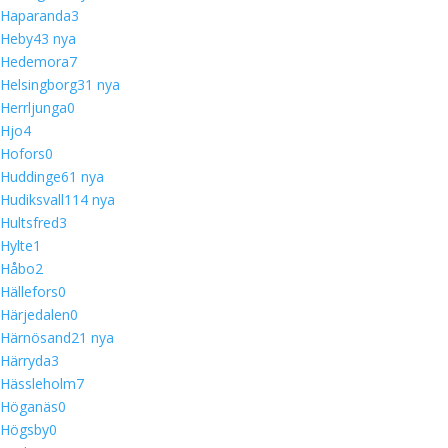
Haparanda
3
Heby
4
3 nya
Hedemora
7
Helsingborg
3
1 nya
Herrljunga
0
Hjo
4
Hofors
0
Huddinge
6
1 nya
Hudiksvall
11
4 nya
Hultsfred
3
Hylte
1
Håbo
2
Hällefors
0
Härjedalen
0
Härnösand
2
1 nya
Härryda
3
Hässleholm
7
Höganäs
0
Högsby
0