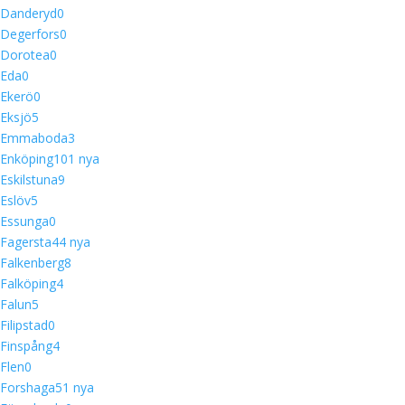
Danderyd
0
Degerfors
0
Dorotea
0
Eda
0
Ekerö
0
Eksjö
5
Emmaboda
3
Enköping
10
1 nya
Eskilstuna
9
Eslöv
5
Essunga
0
Fagersta
4
4 nya
Falkenberg
8
Falköping
4
Falun
5
Filipstad
0
Finspång
4
Flen
0
Forshaga
5
1 nya