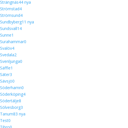
Strängnäs
4
4 nya
Strömstad
4
Strömsund
4
Sundbyberg
1
1 nya
Sundsvall
14
Sunne
1
Surahammar
0
Svalöv
4
Svedala
2
Svenljunga
0
Säffle
1
Säter
3
Sävsjö
0
Söderhamn
0
Söderköping
4
Södertälje
8
Sölvesborg
3
Tanum
8
3 nya
Test
0
Tibro
0