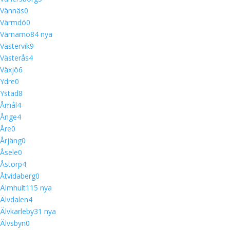
Vännäs
0
Värmdö
0
Värnamo
8
4 nya
Västervik
9
Västerås
4
Växjö
6
Ydre
0
Ystad
8
Åmål
4
Ånge
4
Åre
0
Årjäng
0
Åsele
0
Åstorp
4
Åtvidaberg
0
Älmhult
11
5 nya
Älvdalen
4
Älvkarleby
3
1 nya
Älvsbyn
0