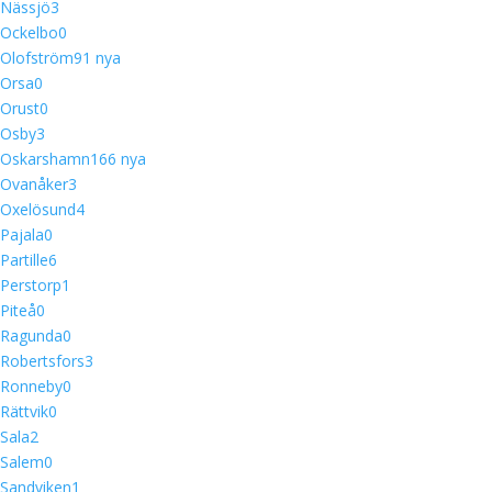
Nässjö
3
Ockelbo
0
Olofström
9
1 nya
Orsa
0
Orust
0
Osby
3
Oskarshamn
16
6 nya
Ovanåker
3
Oxelösund
4
Pajala
0
Partille
6
Perstorp
1
Piteå
0
Ragunda
0
Robertsfors
3
Ronneby
0
Rättvik
0
Sala
2
Salem
0
Sandviken
1