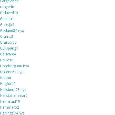
Färgelanda
0
Gagnef
0
Gislaved
10
Gnesta
1
Gnosjö
4
Gotland
8
4 nya
Grums
3
Grästorp
0
Gullspång
1
Gällivare
4
Gävle
16
Göteborg
38
6 nya
Götene
6
2 nya
Habo
0
Hagfors
0
Hallsberg
7
3 nya
Hallstahammar
0
Halmstad
10
Hammarö
2
Haninge
7
4 nya