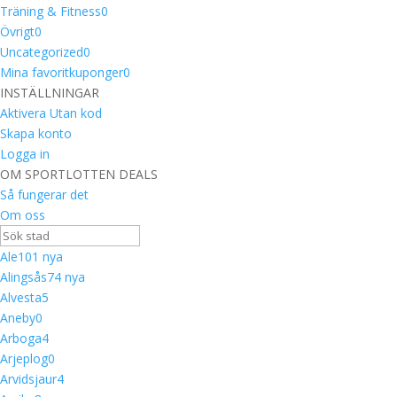
Träning & Fitness
0
Övrigt
0
Uncategorized
0
Mina favoritkuponger
0
INSTÄLLNINGAR
Aktivera Utan kod
Skapa konto
Logga in
OM SPORTLOTTEN DEALS
Så fungerar det
Om oss
Ale
10
1 nya
Alingsås
7
4 nya
Alvesta
5
Aneby
0
Arboga
4
Arjeplog
0
Arvidsjaur
4