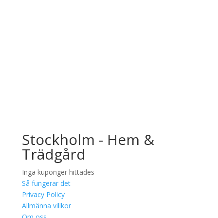
Sportlotteriets rabatthäfte i mobilen
Så fungerar det
Spara 1000-tals kronor varje år
På hemmaplan, resan och på semestern
Så fungerar det
Stockholm - Hem &
Trädgård
Inga kuponger hittades
Så fungerar det
Privacy Policy
Allmänna villkor
Om oss