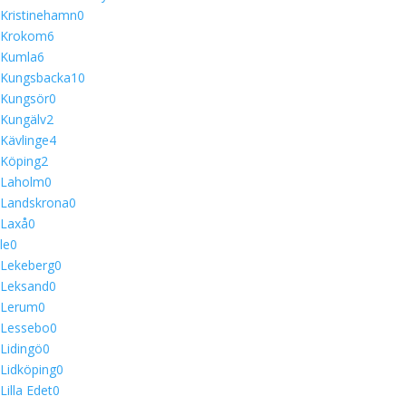
Kristinehamn
0
Krokom
6
Kumla
6
Kungsbacka
10
Kungsör
0
Kungälv
2
Kävlinge
4
Köping
2
Laholm
0
Landskrona
0
Laxå
0
le
0
Lekeberg
0
Leksand
0
Lerum
0
Lessebo
0
Lidingö
0
Lidköping
0
Lilla Edet
0