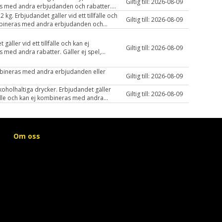
Giltig till: 2026-08-09
t.
 med andra erbjudanden och rabatter.
ny på dapapa.se.
 kg. Erbjudandet gäller vid ett tillfälle och
Giltig till: 2026-08-09
bineras med andra erbjudanden och
Gäller endast Hemmakväll Höllviken.
gäller vid ett tillfälle och kan ej
Giltig till: 2026-08-09
 med andra rabatter. Gäller ej spel,
ningar, tobak och apoteksvaror. Gäller
 Nära Ljungskogens Livs.
bineras med andra erbjudanden eller
Giltig till: 2026-08-09
lkoholhaltiga drycker. Erbjudandet gäller
Giltig till: 2026-08-09
lfälle och kan ej kombineras med andra
n och rabatter.
Om oss