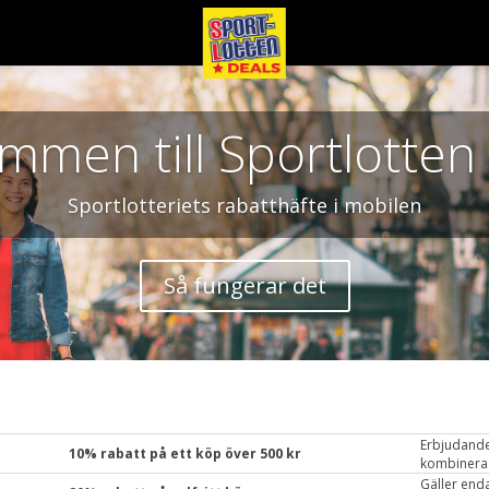
mmen till Sportlotten
Sportlotteriets rabatthäfte i mobilen
Så fungerar det
Erbjudandet 
10% rabatt på ett köp över 500 kr
kombineras
Gäller ej b
Gäller enda