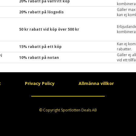
20% rabatt på valfritt köp
presentkor
kombineras
Aktuell me
Gäller max 2
20% rabatt på lösgodis
kan ej kom
rabatter. 
Erbjudandet 
50 kr rabatt vid köp över 500 kr
kombineras
lotter, tid
endast ICA
Kan ej kom
15% rabatt på ett köp
rabatter.
N
Gäller ej a
10% rabatt på notan
vid ett til
erbjudande
t
Privacy Policy
Allmänna villkor
© Copyright Sportlotten Deals AB