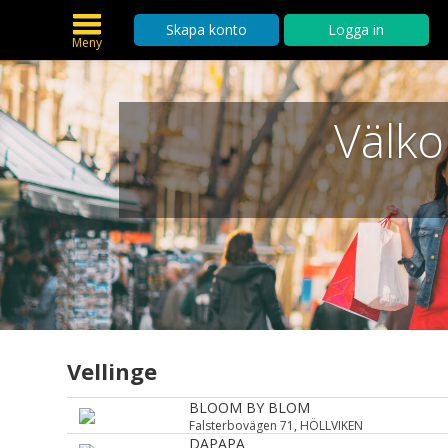
Skapa konto
Logga in
Meny
Välko
Vellinge
BLOOM BY BLOM
Falsterbovägen 71, HÖLLVIKEN
DAPAPA