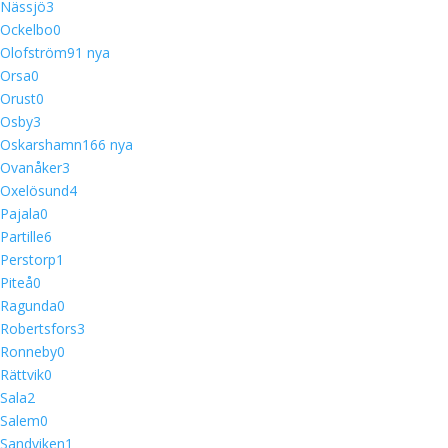
Nässjö
3
Ockelbo
0
Olofström
9
1 nya
Orsa
0
Orust
0
Osby
3
Oskarshamn
16
6 nya
Ovanåker
3
Oxelösund
4
Pajala
0
Partille
6
Perstorp
1
Piteå
0
Ragunda
0
Robertsfors
3
Ronneby
0
Rättvik
0
Sala
2
Salem
0
Sandviken
1