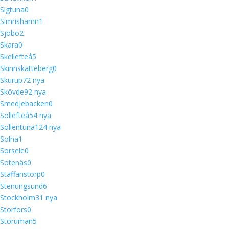
Sigtuna
0
Simrishamn
1
Sjöbo
2
Skara
0
Skellefteå
5
Skinnskatteberg
0
Skurup
7
2 nya
Skövde
9
2 nya
Smedjebacken
0
Sollefteå
5
4 nya
Sollentuna
12
4 nya
Solna
1
Sorsele
0
Sotenäs
0
Staffanstorp
0
Stenungsund
6
Stockholm
3
1 nya
Storfors
0
Storuman
5