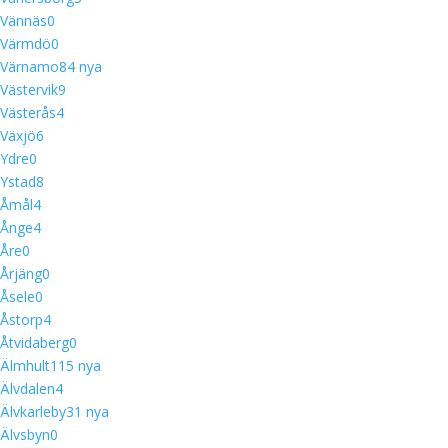
Vännäs
0
Värmdö
0
Värnamo
8
4 nya
Västervik
9
Västerås
4
Växjö
6
Ydre
0
Ystad
8
Åmål
4
Ånge
4
Åre
0
Årjäng
0
Åsele
0
Åstorp
4
Åtvidaberg
0
Älmhult
11
5 nya
Älvdalen
4
Älvkarleby
3
1 nya
Älvsbyn
0