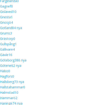
Färgelanda
0
Gagnef
0
Gislaved
10
Gnesta
1
Gnosjö
4
Gotland
8
4 nya
Grums
3
Grästorp
0
Gullspång
1
Gällivare
4
Gävle
16
Göteborg
38
6 nya
Götene
6
2 nya
Habo
0
Hagfors
0
Hallsberg
7
3 nya
Hallstahammar
0
Halmstad
10
Hammarö
2
Haninge
7
4 nya