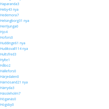
Haparanda
3
Heby
4
3 nya
Hedemora
7
Helsingborg
3
1 nya
Herrljunga
0
Hjo
4
Hofors
0
Huddinge
6
1 nya
Hudiksvall
11
4 nya
Hultsfred
3
Hylte
1
Håbo
2
Hällefors
0
Härjedalen
0
Härnösand
2
1 nya
Härryda
3
Hässleholm
7
Höganäs
0
Högsby
0