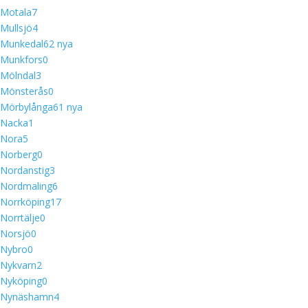
Motala
7
Mullsjö
4
Munkedal
6
2 nya
Munkfors
0
Mölndal
3
Mönsterås
0
Mörbylånga
6
1 nya
Nacka
1
Nora
5
Norberg
0
Nordanstig
3
Nordmaling
6
Norrköping
17
Norrtälje
0
Norsjö
0
Nybro
0
Nykvarn
2
Nyköping
0
Nynäshamn
4