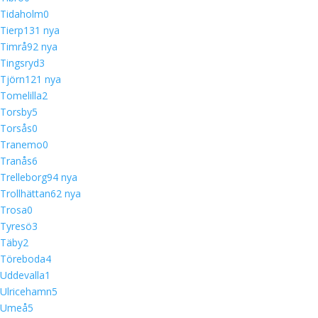
Tidaholm
0
Tierp
13
1 nya
Timrå
9
2 nya
Tingsryd
3
Tjörn
12
1 nya
Tomelilla
2
Torsby
5
Torsås
0
Tranemo
0
Tranås
6
Trelleborg
9
4 nya
Trollhättan
6
2 nya
Trosa
0
Tyresö
3
Täby
2
Töreboda
4
Uddevalla
1
Ulricehamn
5
Umeå
5