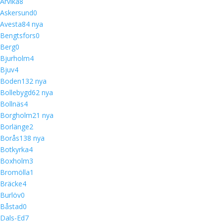
Arvika
8
Askersund
0
Avesta
8
4 nya
Bengtsfors
0
Berg
0
Bjurholm
4
Bjuv
4
Boden
13
2 nya
Bollebygd
6
2 nya
Bollnäs
4
Borgholm
2
1 nya
Borlänge
2
Borås
13
8 nya
Botkyrka
4
Boxholm
3
Bromölla
1
Bräcke
4
Burlöv
0
Båstad
0
Dals-Ed
7