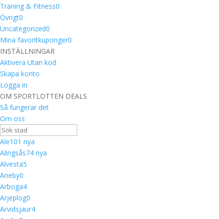
Träning & Fitness
0
Övrigt
0
Uncategorized
0
Mina favoritkuponger
0
INSTÄLLNINGAR
Aktivera Utan kod
Skapa konto
Logga in
OM SPORTLOTTEN DEALS
Så fungerar det
Om oss
Ale
10
1 nya
Alingsås
7
4 nya
Alvesta
5
Aneby
0
Arboga
4
Arjeplog
0
Arvidsjaur
4