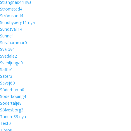
Strängnäs
4
4 nya
Strömstad
4
Strömsund
4
Sundbyberg
1
1 nya
Sundsvall
14
Sunne
1
Surahammar
0
Svalöv
4
Svedala
2
Svenljunga
0
Säffle
1
Säter
3
Sävsjö
0
Söderhamn
0
Söderköping
4
Södertälje
8
Sölvesborg
3
Tanum
8
3 nya
Test
0
Tibro
0