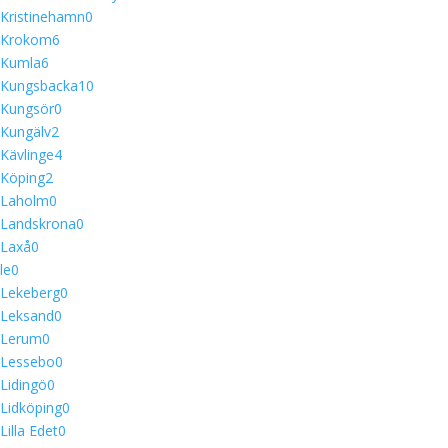
Kristinehamn
0
Krokom
6
Kumla
6
Kungsbacka
10
Kungsör
0
Kungälv
2
Kävlinge
4
Köping
2
Laholm
0
Landskrona
0
Laxå
0
le
0
Lekeberg
0
Leksand
0
Lerum
0
Lessebo
0
Lidingö
0
Lidköping
0
Lilla Edet
0