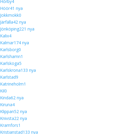
Hörby
4
Höör
4
1 nya
Jokkmokk
0
Järfälla
4
2 nya
Jönköping
22
1 nya
Kalix
4
Kalmar
17
4 nya
Karlsborg
0
Karlshamn
1
Karlskoga
5
Karlskrona
13
3 nya
Karlstad
9
Katrineholm
1
Kil
0
Kinda
6
2 nya
Kiruna
4
Klippan
5
2 nya
Knivsta
2
2 nya
Kramfors
1
Kristianstad
13
3 nya