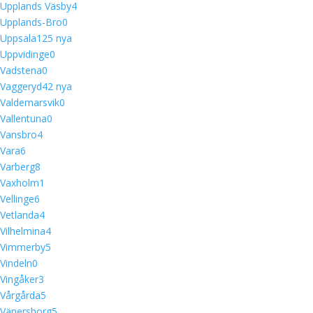
Upplands Väsby
4
Upplands-Bro
0
Uppsala
12
5 nya
Uppvidinge
0
Vadstena
0
Vaggeryd
4
2 nya
Valdemarsvik
0
Vallentuna
0
Vansbro
4
Vara
6
Varberg
8
Vaxholm
1
Vellinge
6
Vetlanda
4
Vilhelmina
4
Vimmerby
5
Vindeln
0
Vingåker
3
Vårgårda
5
Vänersborg
5