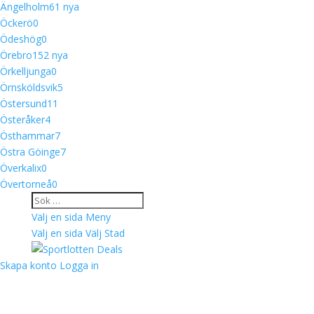
Ängelholm
6
1 nya
Öckerö
0
Ödeshög
0
Örebro
15
2 nya
Örkelljunga
0
Örnsköldsvik
5
Östersund
11
Österåker
4
Östhammar
7
Östra Göinge
7
Överkalix
0
Övertorneå
0
Välj en sida
Meny
Välj en sida
Välj Stad
Skapa konto
Logga in