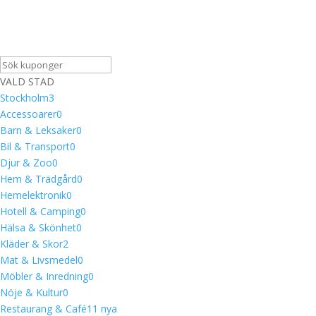
VALD STAD
Stockholm
3
Accessoarer
0
Barn & Leksaker
0
Bil & Transport
0
Djur & Zoo
0
Hem & Trädgård
0
Hemelektronik
0
Hotell & Camping
0
Hälsa & Skönhet
0
Kläder & Skor
2
Mat & Livsmedel
0
Möbler & Inredning
0
Nöje & Kultur
0
Restaurang & Café
1
1 nya