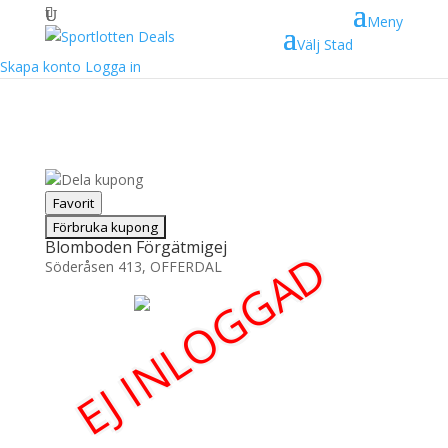
Meny
Välj Stad
Skapa konto
Logga in
Dela kupong
Favorit
Blomboden Förgätmigej
EJ INLOGGAD
Söderåsen 413, OFFERDAL