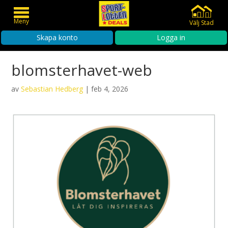
Meny
Välj Stad
Skapa konto
Logga in
blomsterhavet-web
av
Sebastian Hedberg
|
feb 4, 2026