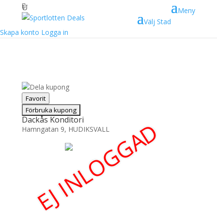
Meny
Välj Stad
Skapa konto
Logga in
Dela kupong
Favorit
Dackås Konditori
EJ INLOGGAD
Hamngatan 9, HUDIKSVALL