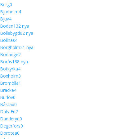
Berg
0
Bjurholm
4
Bjuv
4
Boden
13
2 nya
Bollebygd
6
2 nya
Bollnäs
4
Borgholm
2
1 nya
Borlänge
2
Borås
13
8 nya
Botkyrka
4
Boxholm
3
Bromölla
1
Bräcke
4
Burlöv
0
Båstad
0
Dals-Ed
7
Danderyd
0
Degerfors
0
Dorotea
0