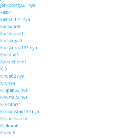
Jönköping
22
1 nya
Kalix
4
Kalmar
17
4 nya
Karlsborg
0
Karlshamn
1
Karlskoga
5
Karlskrona
13
3 nya
Karlstad
9
Katrineholm
1
Kil
0
Kinda
6
2 nya
Kiruna
4
Klippan
5
2 nya
Knivsta
2
2 nya
Kramfors
1
Kristianstad
13
3 nya
Kristinehamn
0
Krokom
6
Kumla
6