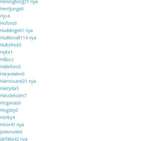
Helsingborg
3
1 nya
Herrljunga
0
Hjo
4
Hofors
0
Huddinge
6
1 nya
Hudiksvall
11
4 nya
Hultsfred
3
Hylte
1
Håbo
2
Hällefors
0
Härjedalen
0
Härnösand
2
1 nya
Härryda
3
Hässleholm
7
Höganäs
0
Högsby
0
Hörby
4
Höör
4
1 nya
Jokkmokk
0
Järfälla
4
2 nya