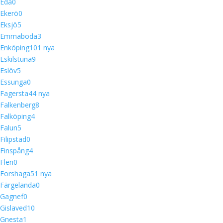
Eda
0
Ekerö
0
Eksjö
5
Emmaboda
3
Enköping
10
1 nya
Eskilstuna
9
Eslöv
5
Essunga
0
Fagersta
4
4 nya
Falkenberg
8
Falköping
4
Falun
5
Filipstad
0
Finspång
4
Flen
0
Forshaga
5
1 nya
Färgelanda
0
Gagnef
0
Gislaved
10
Gnesta
1