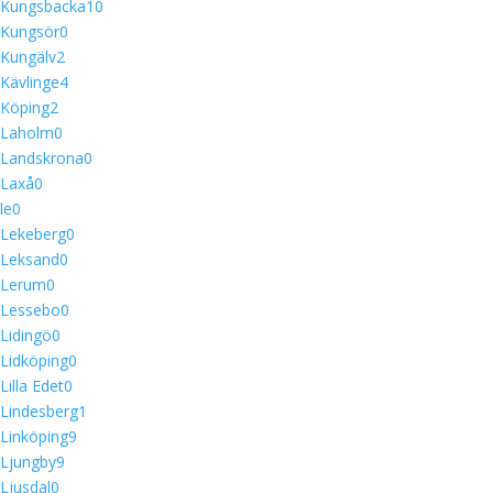
Kungsbacka
10
Kungsör
0
Kungälv
2
Kävlinge
4
Köping
2
Laholm
0
Landskrona
0
Laxå
0
le
0
Lekeberg
0
Leksand
0
Lerum
0
Lessebo
0
Lidingö
0
Lidköping
0
Lilla Edet
0
Lindesberg
1
Linköping
9
Ljungby
9
Ljusdal
0