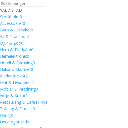
VALD STAD
Stockholm
3
Accessoarer
0
Barn & Leksaker
0
Bil & Transport
0
Djur & Zoo
0
Hem & Trädgård
0
Hemelektronik
0
Hotell & Camping
0
Hälsa & Skönhet
0
Kläder & Skor
2
Mat & Livsmedel
0
Möbler & Inredning
0
Nöje & Kultur
0
Restaurang & Café
1
1 nya
Träning & Fitness
0
Övrigt
0
Uncategorized
0