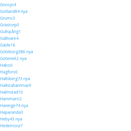
Gnosjö
4
Gotland
8
4 nya
Grums
3
Grästorp
0
Gullspång
1
Gällivare
4
Gävle
16
Göteborg
38
6 nya
Götene
6
2 nya
Habo
0
Hagfors
0
Hallsberg
7
3 nya
Hallstahammar
0
Halmstad
10
Hammarö
2
Haninge
7
4 nya
Haparanda
3
Heby
4
3 nya
Hedemora
7