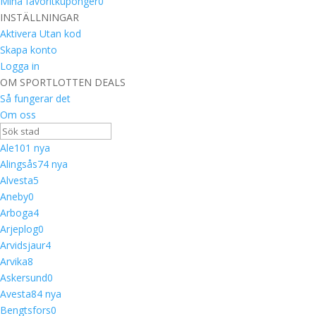
Mina favoritkuponger
0
INSTÄLLNINGAR
Aktivera Utan kod
Skapa konto
Logga in
OM SPORTLOTTEN DEALS
Så fungerar det
Om oss
Ale
10
1 nya
Alingsås
7
4 nya
Alvesta
5
Aneby
0
Arboga
4
Arjeplog
0
Arvidsjaur
4
Arvika
8
Askersund
0
Avesta
8
4 nya
Bengtsfors
0