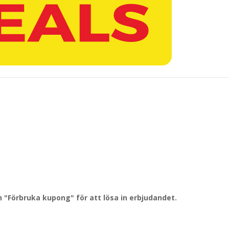
20% rabatt vid köp av minst 1 kg lösgodis
l Hudiksvall. Erbjudandet gäller vid ett köptillfälle.
r kund (mobilnr)
"Förbruka kupong" för att lösa in erbjudandet.