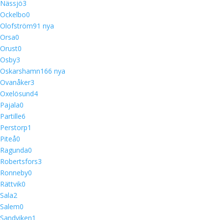
Nässjö
3
Ockelbo
0
Olofström
9
1 nya
Orsa
0
Orust
0
Osby
3
Oskarshamn
16
6 nya
Ovanåker
3
Oxelösund
4
Pajala
0
Partille
6
Perstorp
1
Piteå
0
Ragunda
0
Robertsfors
3
Ronneby
0
Rättvik
0
Sala
2
Salem
0
Sandviken
1