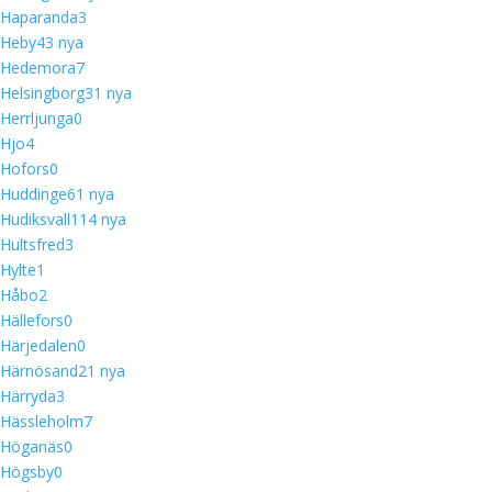
Haparanda
3
Heby
4
3 nya
Hedemora
7
Helsingborg
3
1 nya
Herrljunga
0
Hjo
4
Hofors
0
Huddinge
6
1 nya
Hudiksvall
11
4 nya
Hultsfred
3
Hylte
1
Håbo
2
Hällefors
0
Härjedalen
0
Härnösand
2
1 nya
Härryda
3
Hässleholm
7
Höganäs
0
Högsby
0