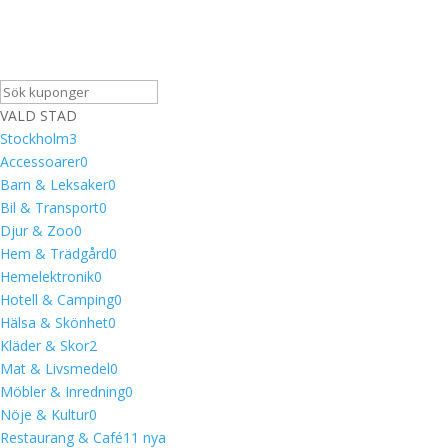
VALD STAD
Stockholm
3
Accessoarer
0
Barn & Leksaker
0
Bil & Transport
0
Djur & Zoo
0
Hem & Trädgård
0
Hemelektronik
0
Hotell & Camping
0
Hälsa & Skönhet
0
Kläder & Skor
2
Mat & Livsmedel
0
Möbler & Inredning
0
Nöje & Kultur
0
Restaurang & Café
1
1 nya