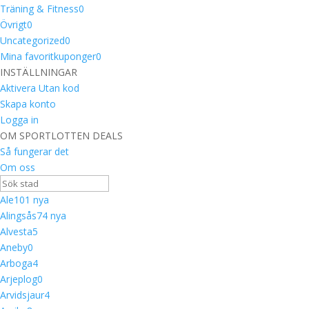
Träning & Fitness
0
Övrigt
0
Uncategorized
0
Mina favoritkuponger
0
INSTÄLLNINGAR
Aktivera Utan kod
Skapa konto
Logga in
OM SPORTLOTTEN DEALS
Så fungerar det
Om oss
Ale
10
1 nya
Alingsås
7
4 nya
Alvesta
5
Aneby
0
Arboga
4
Arjeplog
0
Arvidsjaur
4