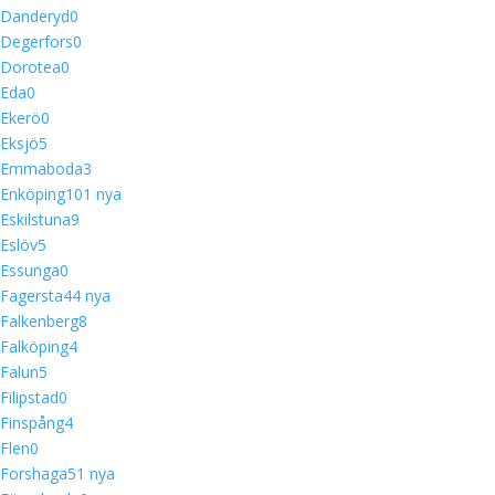
Danderyd
0
Degerfors
0
Dorotea
0
Eda
0
Ekerö
0
Eksjö
5
Emmaboda
3
Enköping
10
1 nya
Eskilstuna
9
Eslöv
5
Essunga
0
Fagersta
4
4 nya
Falkenberg
8
Falköping
4
Falun
5
Filipstad
0
Finspång
4
Flen
0
Forshaga
5
1 nya