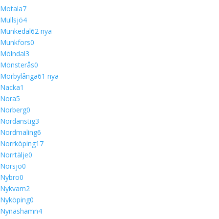
Motala
7
Mullsjö
4
Munkedal
6
2 nya
Munkfors
0
Mölndal
3
Mönsterås
0
Mörbylånga
6
1 nya
Nacka
1
Nora
5
Norberg
0
Nordanstig
3
Nordmaling
6
Norrköping
17
Norrtälje
0
Norsjö
0
Nybro
0
Nykvarn
2
Nyköping
0
Nynäshamn
4