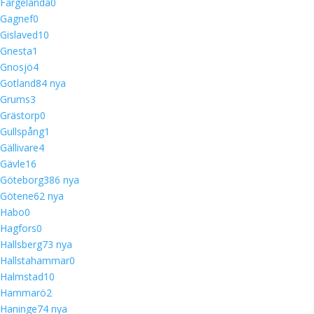
Färgelanda
0
Gagnef
0
Gislaved
10
Gnesta
1
Gnosjö
4
Gotland
8
4 nya
Grums
3
Grästorp
0
Gullspång
1
Gällivare
4
Gävle
16
Göteborg
38
6 nya
Götene
6
2 nya
Habo
0
Hagfors
0
Hallsberg
7
3 nya
Hallstahammar
0
Halmstad
10
Hammarö
2
Haninge
7
4 nya