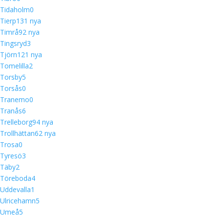
Tidaholm
0
Tierp
13
1 nya
Timrå
9
2 nya
Tingsryd
3
Tjörn
12
1 nya
Tomelilla
2
Torsby
5
Torsås
0
Tranemo
0
Tranås
6
Trelleborg
9
4 nya
Trollhättan
6
2 nya
Trosa
0
Tyresö
3
Täby
2
Töreboda
4
Uddevalla
1
Ulricehamn
5
Umeå
5