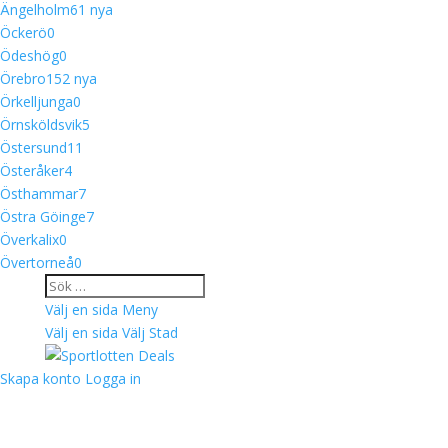
Ängelholm
6
1 nya
Öckerö
0
Ödeshög
0
Örebro
15
2 nya
Örkelljunga
0
Örnsköldsvik
5
Östersund
11
Österåker
4
Östhammar
7
Östra Göinge
7
Överkalix
0
Övertorneå
0
Välj en sida
Meny
Välj en sida
Välj Stad
Skapa konto
Logga in