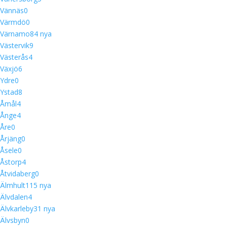
Vännäs
0
Värmdö
0
Värnamo
8
4 nya
Västervik
9
Västerås
4
Växjö
6
Ydre
0
Ystad
8
Åmål
4
Ånge
4
Åre
0
Årjäng
0
Åsele
0
Åstorp
4
Åtvidaberg
0
Älmhult
11
5 nya
Älvdalen
4
Älvkarleby
3
1 nya
Älvsbyn
0