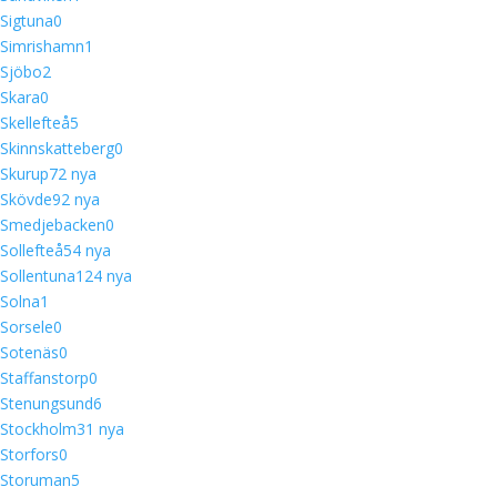
Sigtuna
0
Simrishamn
1
Sjöbo
2
Skara
0
Skellefteå
5
Skinnskatteberg
0
Skurup
7
2 nya
Skövde
9
2 nya
Smedjebacken
0
Sollefteå
5
4 nya
Sollentuna
12
4 nya
Solna
1
Sorsele
0
Sotenäs
0
Staffanstorp
0
Stenungsund
6
Stockholm
3
1 nya
Storfors
0
Storuman
5