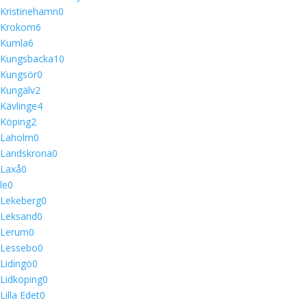
Kristinehamn
0
Krokom
6
Kumla
6
Kungsbacka
10
Kungsör
0
Kungälv
2
Kävlinge
4
Köping
2
Laholm
0
Landskrona
0
Laxå
0
le
0
Lekeberg
0
Leksand
0
Lerum
0
Lessebo
0
Lidingö
0
Lidköping
0
Lilla Edet
0