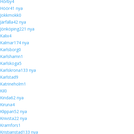
Hörby
4
Höör
4
1 nya
Jokkmokk
0
Järfälla
4
2 nya
Jönköping
22
1 nya
Kalix
4
Kalmar
17
4 nya
Karlsborg
0
Karlshamn
1
Karlskoga
5
Karlskrona
13
3 nya
Karlstad
9
Katrineholm
1
Kil
0
Kinda
6
2 nya
Kiruna
4
Klippan
5
2 nya
Knivsta
2
2 nya
Kramfors
1
Kristianstad
13
3 nya