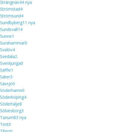
Strängnäs
4
4 nya
Strömstad
4
Strömsund
4
Sundbyberg
1
1 nya
Sundsvall
14
Sunne
1
Surahammar
0
Svalöv
4
Svedala
2
Svenljunga
0
Säffle
1
Säter
3
Sävsjö
0
Söderhamn
0
Söderköping
4
Södertälje
8
Sölvesborg
3
Tanum
8
3 nya
Test
0
Tibro
0