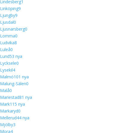
Lindesberg
1
Linköping
9
Ljungby
9
Ljusdal
0
Ljusnarsberg
0
Lomma
0
Ludvika
8
Luleå
0
Lund
5
3 nya
Lycksele
0
Lysekil
4
Malmö
10
1 nya
Malung-Sälen
0
Malå
0
Mariestad
8
1 nya
Mark
11
5 nya
Markaryd
0
Mellerud
4
4 nya
Mjölby
3
Mora
4