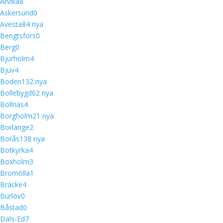
Arvika
8
Askersund
0
Avesta
8
4 nya
Bengtsfors
0
Berg
0
Bjurholm
4
Bjuv
4
Boden
13
2 nya
Bollebygd
6
2 nya
Bollnäs
4
Borgholm
2
1 nya
Borlänge
2
Borås
13
8 nya
Botkyrka
4
Boxholm
3
Bromölla
1
Bräcke
4
Burlöv
0
Båstad
0
Dals-Ed
7