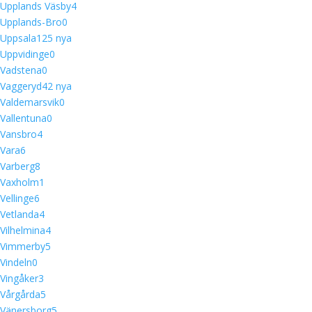
Upplands Väsby
4
Upplands-Bro
0
Uppsala
12
5 nya
Uppvidinge
0
Vadstena
0
Vaggeryd
4
2 nya
Valdemarsvik
0
Vallentuna
0
Vansbro
4
Vara
6
Varberg
8
Vaxholm
1
Vellinge
6
Vetlanda
4
Vilhelmina
4
Vimmerby
5
Vindeln
0
Vingåker
3
Vårgårda
5
Vänersborg
5