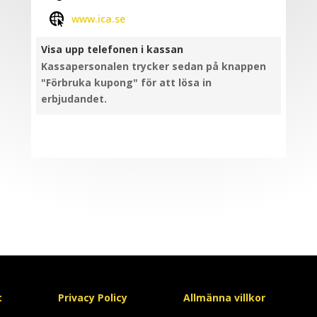
www.ica.se
Visa upp telefonen i kassan
Kassapersonalen trycker sedan på knappen
"Förbruka kupong" för att lösa in
erbjudandet.
t
Privacy Policy
Allmänna villkor