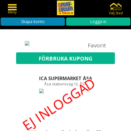
Meny
Välj Stad
Skapa konto
Logga in
Favorit
EJ INLOGGAD
ICA SUPERMARKET ÅSA
Åsa stationsväg 13, ÅSA