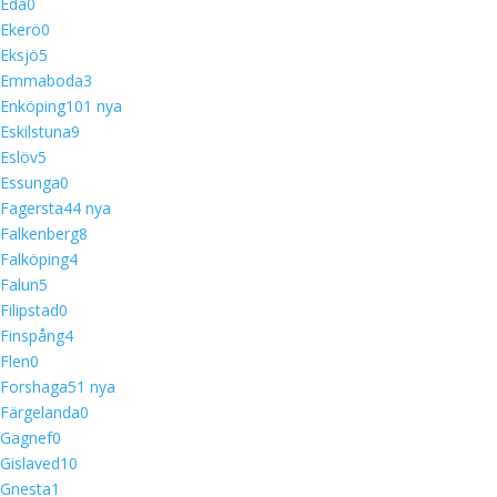
Eda
0
Ekerö
0
Eksjö
5
Emmaboda
3
Enköping
10
1 nya
Eskilstuna
9
Eslöv
5
Essunga
0
Fagersta
4
4 nya
Falkenberg
8
Falköping
4
Falun
5
Filipstad
0
Finspång
4
Flen
0
Forshaga
5
1 nya
Färgelanda
0
Gagnef
0
Gislaved
10
Gnesta
1