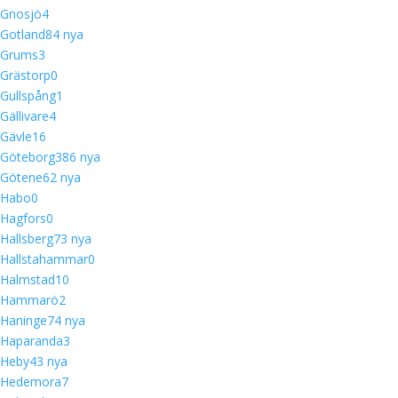
Gnosjö
4
Gotland
8
4 nya
Grums
3
Grästorp
0
Gullspång
1
Gällivare
4
Gävle
16
Göteborg
38
6 nya
Götene
6
2 nya
Habo
0
Hagfors
0
Hallsberg
7
3 nya
Hallstahammar
0
Halmstad
10
Hammarö
2
Haninge
7
4 nya
Haparanda
3
Heby
4
3 nya
Hedemora
7