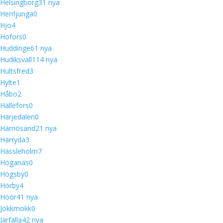
Helsingborg
3
1 nya
Herrljunga
0
Hjo
4
Hofors
0
Huddinge
6
1 nya
Hudiksvall
11
4 nya
Hultsfred
3
Hylte
1
Håbo
2
Hällefors
0
Härjedalen
0
Härnösand
2
1 nya
Härryda
3
Hässleholm
7
Höganäs
0
Högsby
0
Hörby
4
Höör
4
1 nya
Jokkmokk
0
Järfälla
4
2 nya