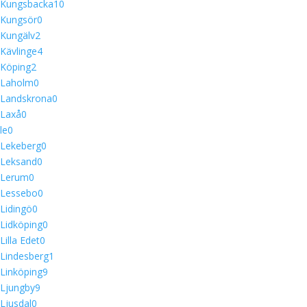
Kungsbacka
10
Kungsör
0
Kungälv
2
Kävlinge
4
Köping
2
Laholm
0
Landskrona
0
Laxå
0
le
0
Lekeberg
0
Leksand
0
Lerum
0
Lessebo
0
Lidingö
0
Lidköping
0
Lilla Edet
0
Lindesberg
1
Linköping
9
Ljungby
9
Ljusdal
0