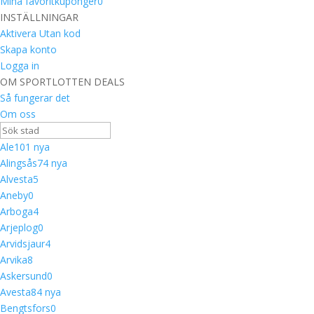
Mina favoritkuponger
0
INSTÄLLNINGAR
Aktivera Utan kod
Skapa konto
Logga in
OM SPORTLOTTEN DEALS
Så fungerar det
Om oss
Ale
10
1 nya
Alingsås
7
4 nya
Alvesta
5
Aneby
0
Arboga
4
Arjeplog
0
Arvidsjaur
4
Arvika
8
Askersund
0
Avesta
8
4 nya
Bengtsfors
0