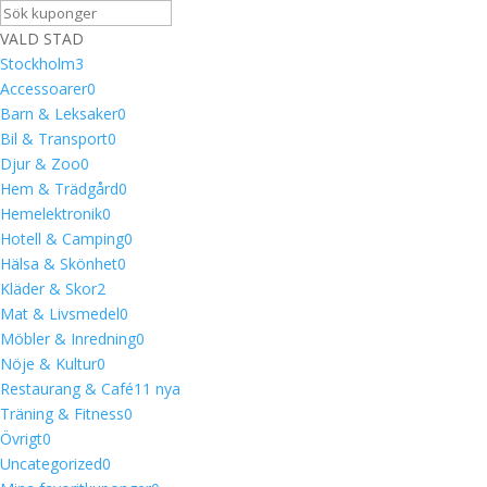
VALD STAD
Stockholm
3
Accessoarer
0
Barn & Leksaker
0
Bil & Transport
0
Djur & Zoo
0
Hem & Trädgård
0
Hemelektronik
0
Hotell & Camping
0
Hälsa & Skönhet
0
Kläder & Skor
2
Mat & Livsmedel
0
Möbler & Inredning
0
Nöje & Kultur
0
Restaurang & Café
1
1 nya
Träning & Fitness
0
Övrigt
0
Uncategorized
0