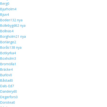
Berg
0
Bjurholm
4
Bjuv
4
Boden
13
2 nya
Bollebygd
6
2 nya
Bollnäs
4
Borgholm
2
1 nya
Borlänge
2
Borås
13
8 nya
Botkyrka
4
Boxholm
3
Bromölla
1
Bräcke
4
Burlöv
0
Båstad
0
Dals-Ed
7
Danderyd
0
Degerfors
0
Dorotea
0