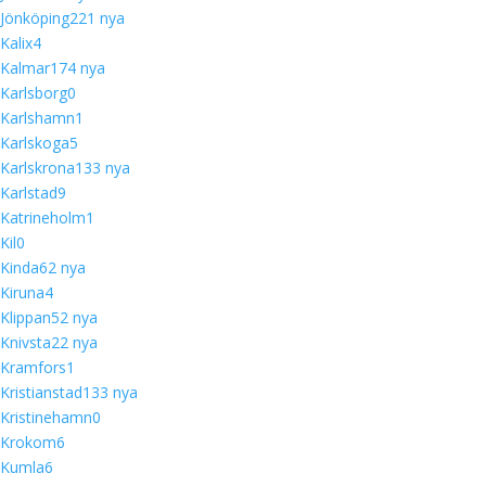
Jönköping
22
1 nya
Kalix
4
Kalmar
17
4 nya
Karlsborg
0
Karlshamn
1
Karlskoga
5
Karlskrona
13
3 nya
Karlstad
9
Katrineholm
1
Kil
0
Kinda
6
2 nya
Kiruna
4
Klippan
5
2 nya
Knivsta
2
2 nya
Kramfors
1
Kristianstad
13
3 nya
Kristinehamn
0
Krokom
6
Kumla
6