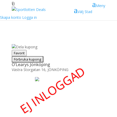
Meny
Välj Stad
Skapa konto
Logga in
Dela kupong
Favorit
O’Learys Jönköping
EJ INLOGGAD
Västra Storgatan 16, JÖNKÖPING