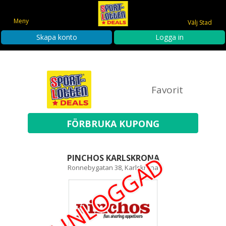
Meny
Välj Stad
Skapa konto
Logga in
Favorit
EJ INLOGGAD
PINCHOS KARLSKRONA
Ronnebygatan 38, Karlskrona