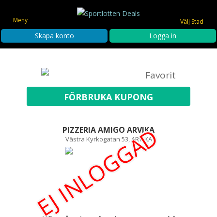
Meny
Välj Stad
Skapa konto
Logga in
Favorit
EJ INLOGGAD
PIZZERIA AMIGO ARVIKA
Västra Kyrkogatan 53, ARVIKA