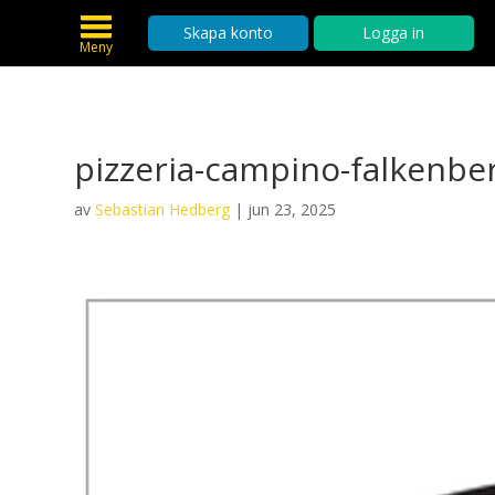
Skapa konto
Logga in
Meny
pizzeria-campino-falkenbe
av
Sebastian Hedberg
|
jun 23, 2025