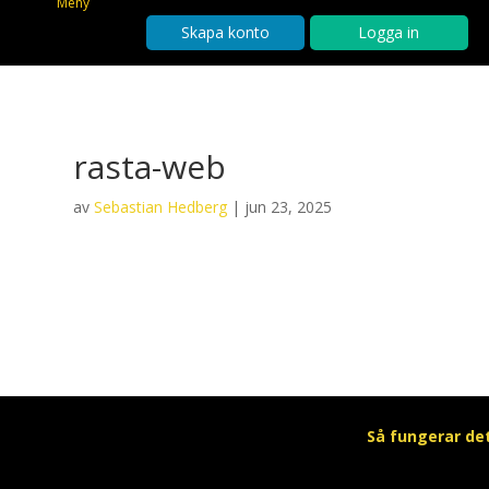
Meny
Skapa konto
Logga in
rasta-web
av
Sebastian Hedberg
|
jun 23, 2025
Så fungerar de