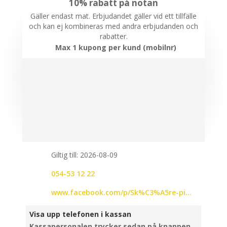
10% rabatt på notan
Gäller endast mat. Erbjudandet gäller vid ett tillfälle
och kan ej kombineras med andra erbjudanden och
rabatter.
Max 1 kupong per kund (mobilnr)
Giltig till: 2026-08-09
054-53 12 22
www.facebook.com/p/Sk%C3%A5re-pizzeria-restaurang-100029060751300
Visa upp telefonen i kassan
Kassapersonalen trycker sedan på knappen