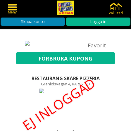
Meny
Välj Stad
Skapa konto
Logga in
Favorit
EJ INLOGGAD
RESTAURANG SKÅRE PIZZERIA
Granlidsvägen 4, KARLSTAD