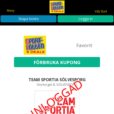
Meny
Välj Stad
Skapa konto
Logga in
Favorit
EJ INLOGGAD
TEAM SPORTIA SÖLVESBORG
Stortorget 8, SÖLVESBORG