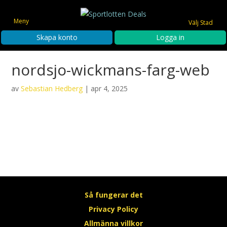
Meny
Välj Stad
Skapa konto
Logga in
nordsjo-wickmans-farg-web
av
Sebastian Hedberg
|
apr 4, 2025
Så fungerar det
Privacy Policy
Allmänna villkor