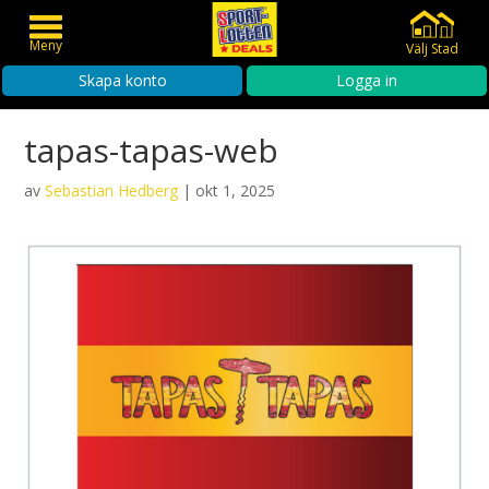
Meny
Välj Stad
Skapa konto
Logga in
tapas-tapas-web
av
Sebastian Hedberg
|
okt 1, 2025