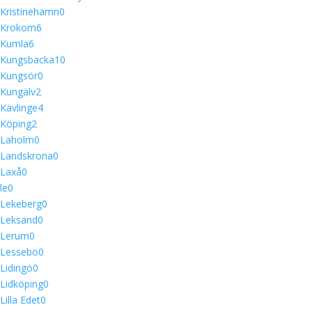
Kristinehamn
0
Krokom
6
Kumla
6
Kungsbacka
10
Kungsör
0
Kungälv
2
Kävlinge
4
Köping
2
Laholm
0
Landskrona
0
Laxå
0
le
0
Lekeberg
0
Leksand
0
Lerum
0
Lessebo
0
Lidingö
0
Lidköping
0
Lilla Edet
0