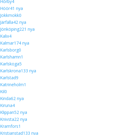
Hörby
4
Höör
4
1 nya
Jokkmokk
0
Järfälla
4
2 nya
Jönköping
22
1 nya
Kalix
4
Kalmar
17
4 nya
Karlsborg
0
Karlshamn
1
Karlskoga
5
Karlskrona
13
3 nya
Karlstad
9
Katrineholm
1
Kil
0
Kinda
6
2 nya
Kiruna
4
Klippan
5
2 nya
Knivsta
2
2 nya
Kramfors
1
Kristianstad
13
3 nya