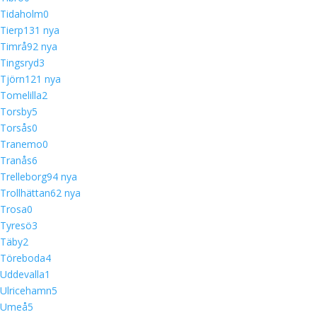
Tidaholm
0
Tierp
13
1 nya
Timrå
9
2 nya
Tingsryd
3
Tjörn
12
1 nya
Tomelilla
2
Torsby
5
Torsås
0
Tranemo
0
Tranås
6
Trelleborg
9
4 nya
Trollhättan
6
2 nya
Trosa
0
Tyresö
3
Täby
2
Töreboda
4
Uddevalla
1
Ulricehamn
5
Umeå
5