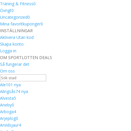
Träning & Fitness
0
Övrigt
0
Uncategorized
0
Mina favoritkuponger
0
INSTÄLLNINGAR
Aktivera Utan kod
Skapa konto
Logga in
OM SPORTLOTTEN DEALS
Så fungerar det
Om oss
Ale
10
1 nya
Alingsås
7
4 nya
Alvesta
5
Aneby
0
Arboga
4
Arjeplog
0
Arvidsjaur
4