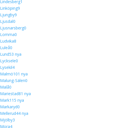
Lindesberg
1
Linköping
9
Ljungby
9
Ljusdal
0
Ljusnarsberg
0
Lomma
0
Ludvika
8
Luleå
0
Lund
5
3 nya
Lycksele
0
Lysekil
4
Malmö
10
1 nya
Malung-Sälen
0
Malå
0
Mariestad
8
1 nya
Mark
11
5 nya
Markaryd
0
Mellerud
4
4 nya
Mjölby
3
Mora
4