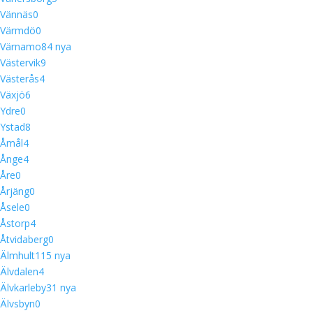
Vännäs
0
Värmdö
0
Värnamo
8
4 nya
Västervik
9
Västerås
4
Växjö
6
Ydre
0
Ystad
8
Åmål
4
Ånge
4
Åre
0
Årjäng
0
Åsele
0
Åstorp
4
Åtvidaberg
0
Älmhult
11
5 nya
Älvdalen
4
Älvkarleby
3
1 nya
Älvsbyn
0