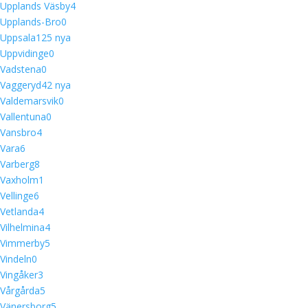
Upplands Väsby
4
Upplands-Bro
0
Uppsala
12
5 nya
Uppvidinge
0
Vadstena
0
Vaggeryd
4
2 nya
Valdemarsvik
0
Vallentuna
0
Vansbro
4
Vara
6
Varberg
8
Vaxholm
1
Vellinge
6
Vetlanda
4
Vilhelmina
4
Vimmerby
5
Vindeln
0
Vingåker
3
Vårgårda
5
Vänersborg
5