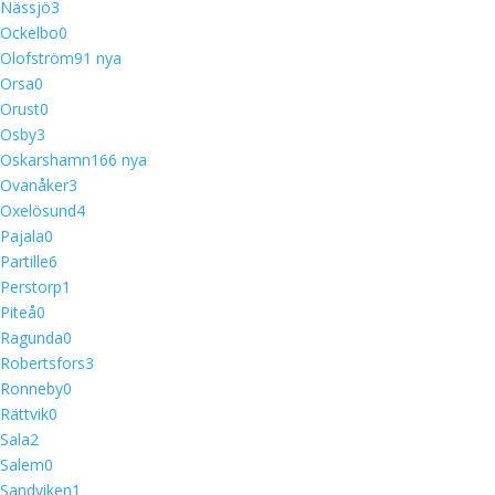
Nässjö
3
Ockelbo
0
Olofström
9
1 nya
Orsa
0
Orust
0
Osby
3
Oskarshamn
16
6 nya
Ovanåker
3
Oxelösund
4
Pajala
0
Partille
6
Perstorp
1
Piteå
0
Ragunda
0
Robertsfors
3
Ronneby
0
Rättvik
0
Sala
2
Salem
0
Sandviken
1