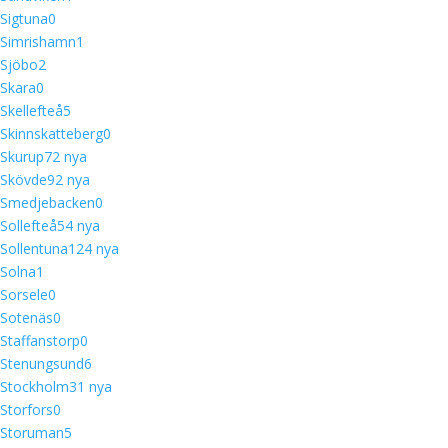
Sigtuna
0
Simrishamn
1
Sjöbo
2
Skara
0
Skellefteå
5
Skinnskatteberg
0
Skurup
7
2 nya
Skövde
9
2 nya
Smedjebacken
0
Sollefteå
5
4 nya
Sollentuna
12
4 nya
Solna
1
Sorsele
0
Sotenäs
0
Staffanstorp
0
Stenungsund
6
Stockholm
3
1 nya
Storfors
0
Storuman
5