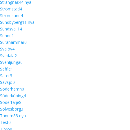
Strängnäs
4
4 nya
Strömstad
4
Strömsund
4
Sundbyberg
1
1 nya
Sundsvall
14
Sunne
1
Surahammar
0
Svalöv
4
Svedala
2
Svenljunga
0
Säffle
1
Säter
3
Sävsjö
0
Söderhamn
0
Söderköping
4
Södertälje
8
Sölvesborg
3
Tanum
8
3 nya
Test
0
Tibro
0