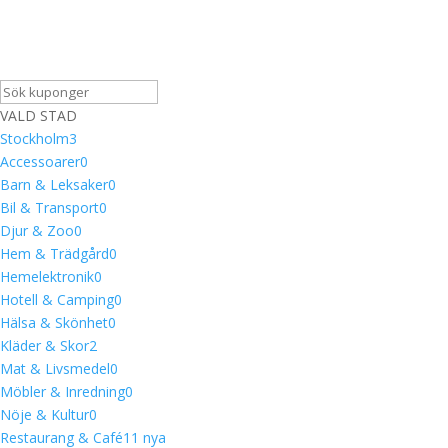
VALD STAD
Stockholm
3
Accessoarer
0
Barn & Leksaker
0
Bil & Transport
0
Djur & Zoo
0
Hem & Trädgård
0
Hemelektronik
0
Hotell & Camping
0
Hälsa & Skönhet
0
Kläder & Skor
2
Mat & Livsmedel
0
Möbler & Inredning
0
Nöje & Kultur
0
Restaurang & Café
1
1 nya