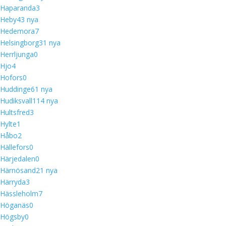
Haparanda
3
Heby
4
3 nya
Hedemora
7
Helsingborg
3
1 nya
Herrljunga
0
Hjo
4
Hofors
0
Huddinge
6
1 nya
Hudiksvall
11
4 nya
Hultsfred
3
Hylte
1
Håbo
2
Hällefors
0
Härjedalen
0
Härnösand
2
1 nya
Härryda
3
Hässleholm
7
Höganäs
0
Högsby
0