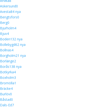
Arvika
8
Askersund
0
Avesta
8
4 nya
Bengtsfors
0
Berg
0
Bjurholm
4
Bjuv
4
Boden
13
2 nya
Bollebygd
6
2 nya
Bollnäs
4
Borgholm
2
1 nya
Borlänge
2
Borås
13
8 nya
Botkyrka
4
Boxholm
3
Bromölla
1
Bräcke
4
Burlöv
0
Båstad
0
Dals-Ed
7