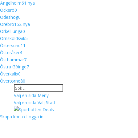
Ängelholm
6
1 nya
Öckerö
0
Ödeshög
0
Örebro
15
2 nya
Örkelljunga
0
Örnsköldsvik
5
Östersund
11
Österåker
4
Östhammar
7
Östra Göinge
7
Överkalix
0
Övertorneå
0
Välj en sida
Meny
Välj en sida
Välj Stad
Skapa konto
Logga in