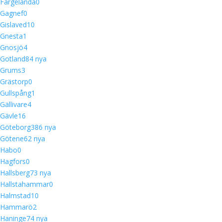
Färgelanda
0
Gagnef
0
Gislaved
10
Gnesta
1
Gnosjö
4
Gotland
8
4 nya
Grums
3
Grästorp
0
Gullspång
1
Gällivare
4
Gävle
16
Göteborg
38
6 nya
Götene
6
2 nya
Habo
0
Hagfors
0
Hallsberg
7
3 nya
Hallstahammar
0
Halmstad
10
Hammarö
2
Haninge
7
4 nya