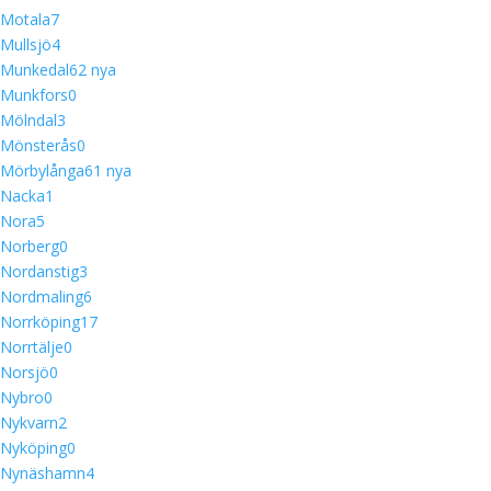
Motala
7
Mullsjö
4
Munkedal
6
2 nya
Munkfors
0
Mölndal
3
Mönsterås
0
Mörbylånga
6
1 nya
Nacka
1
Nora
5
Norberg
0
Nordanstig
3
Nordmaling
6
Norrköping
17
Norrtälje
0
Norsjö
0
Nybro
0
Nykvarn
2
Nyköping
0
Nynäshamn
4