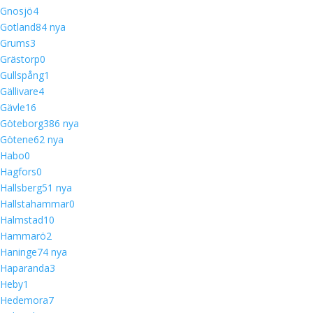
Gnosjö
4
Gotland
8
4 nya
Grums
3
Grästorp
0
Gullspång
1
Gällivare
4
Gävle
16
Göteborg
38
6 nya
Götene
6
2 nya
Habo
0
Hagfors
0
Hallsberg
5
1 nya
Hallstahammar
0
Halmstad
10
Hammarö
2
Haninge
7
4 nya
Haparanda
3
Heby
1
Hedemora
7