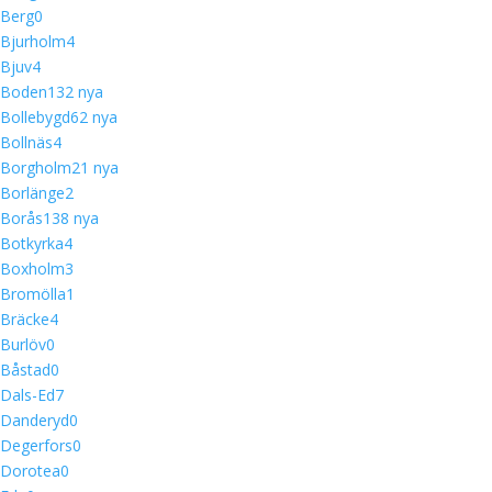
Berg
0
Bjurholm
4
Bjuv
4
Boden
13
2 nya
Bollebygd
6
2 nya
Bollnäs
4
Borgholm
2
1 nya
Borlänge
2
Borås
13
8 nya
Botkyrka
4
Boxholm
3
Bromölla
1
Bräcke
4
Burlöv
0
Båstad
0
Dals-Ed
7
Danderyd
0
Degerfors
0
Dorotea
0