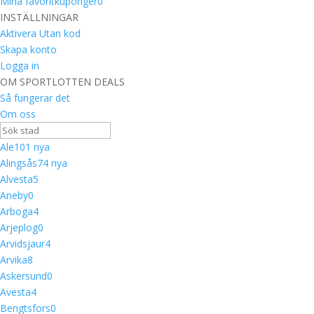
Mina favoritkuponger
0
INSTÄLLNINGAR
Aktivera Utan kod
Skapa konto
Logga in
OM SPORTLOTTEN DEALS
Så fungerar det
Om oss
Ale
10
1 nya
Alingsås
7
4 nya
Alvesta
5
Aneby
0
Arboga
4
Arjeplog
0
Arvidsjaur
4
Arvika
8
Askersund
0
Avesta
4
Bengtsfors
0