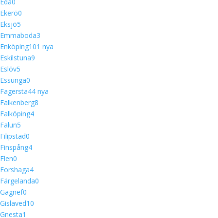
Eda
0
Ekerö
0
Eksjö
5
Emmaboda
3
Enköping
10
1 nya
Eskilstuna
9
Eslöv
5
Essunga
0
Fagersta
4
4 nya
Falkenberg
8
Falköping
4
Falun
5
Filipstad
0
Finspång
4
Flen
0
Forshaga
4
Färgelanda
0
Gagnef
0
Gislaved
10
Gnesta
1