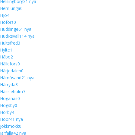
Helsingborg
3
1 nya
Herrljunga
0
Hjo
4
Hofors
0
Huddinge
6
1 nya
Hudiksvall
11
4 nya
Hultsfred
3
Hylte
1
Håbo
2
Hällefors
0
Härjedalen
0
Härnösand
2
1 nya
Härryda
3
Hässleholm
7
Höganäs
0
Högsby
0
Hörby
4
Höör
4
1 nya
Jokkmokk
0
Järfälla
4
2 nya