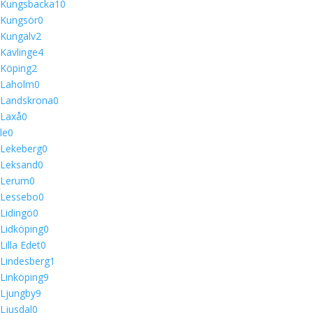
Kungsbacka
10
Kungsör
0
Kungälv
2
Kävlinge
4
Köping
2
Laholm
0
Landskrona
0
Laxå
0
le
0
Lekeberg
0
Leksand
0
Lerum
0
Lessebo
0
Lidingö
0
Lidköping
0
Lilla Edet
0
Lindesberg
1
Linköping
9
Ljungby
9
Ljusdal
0