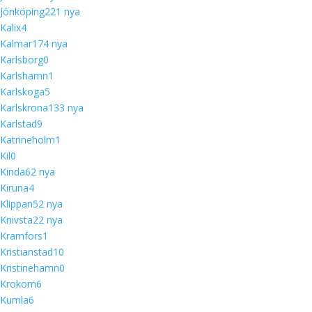
Jönköping
22
1 nya
Kalix
4
Kalmar
17
4 nya
Karlsborg
0
Karlshamn
1
Karlskoga
5
Karlskrona
13
3 nya
Karlstad
9
Katrineholm
1
Kil
0
Kinda
6
2 nya
Kiruna
4
Klippan
5
2 nya
Knivsta
2
2 nya
Kramfors
1
Kristianstad
10
Kristinehamn
0
Krokom
6
Kumla
6