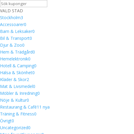
VALD STAD
Stockholm
3
Accessoarer
0
Barn & Leksaker
0
Bil & Transport
0
Djur & Zoo
0
Hem & Trädgård
0
Hemelektronik
0
Hotell & Camping
0
Hälsa & Skönhet
0
Kläder & Skor
2
Mat & Livsmedel
0
Möbler & Inredning
0
Nöje & Kultur
0
Restaurang & Café
1
1 nya
Träning & Fitness
0
Övrigt
0
Uncategorized
0