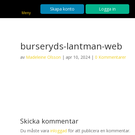
Skapa konto
Logga in
Meny
burseryds-lantman-web
av
Madeleine Olsson
|
apr 10, 2024
|
0 Kommentarer
Skicka kommentar
Du måste vara
inloggad
för att publicera en kommentar.