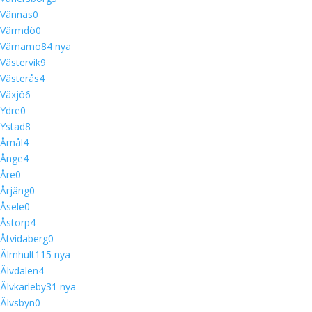
Vännäs
0
Värmdö
0
Värnamo
8
4 nya
Västervik
9
Västerås
4
Växjö
6
Ydre
0
Ystad
8
Åmål
4
Ånge
4
Åre
0
Årjäng
0
Åsele
0
Åstorp
4
Åtvidaberg
0
Älmhult
11
5 nya
Älvdalen
4
Älvkarleby
3
1 nya
Älvsbyn
0