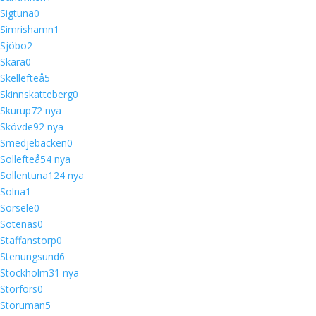
Sigtuna
0
Simrishamn
1
Sjöbo
2
Skara
0
Skellefteå
5
Skinnskatteberg
0
Skurup
7
2 nya
Skövde
9
2 nya
Smedjebacken
0
Sollefteå
5
4 nya
Sollentuna
12
4 nya
Solna
1
Sorsele
0
Sotenäs
0
Staffanstorp
0
Stenungsund
6
Stockholm
3
1 nya
Storfors
0
Storuman
5