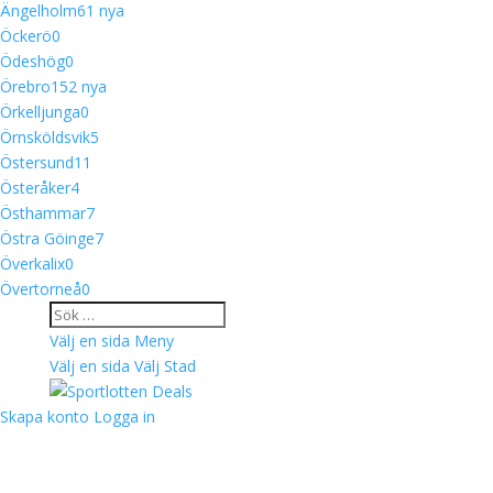
Ängelholm
6
1 nya
Öckerö
0
Ödeshög
0
Örebro
15
2 nya
Örkelljunga
0
Örnsköldsvik
5
Östersund
11
Österåker
4
Östhammar
7
Östra Göinge
7
Överkalix
0
Övertorneå
0
Välj en sida
Meny
Välj en sida
Välj Stad
Skapa konto
Logga in