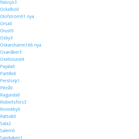
Nässjö
3
Ockelbo
0
Olofström
9
1 nya
Orsa
0
Orust
0
Osby
3
Oskarshamn
16
6 nya
Ovanåker
3
Oxelösund
4
Pajala
0
Partille
6
Perstorp
1
Piteå
0
Ragunda
0
Robertsfors
3
Ronneby
0
Rättvik
0
Sala
2
Salem
0
Sandviken
1