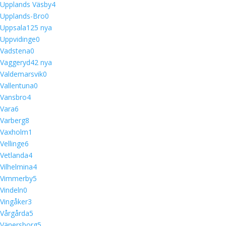
Upplands Väsby
4
Upplands-Bro
0
Uppsala
12
5 nya
Uppvidinge
0
Vadstena
0
Vaggeryd
4
2 nya
Valdemarsvik
0
Vallentuna
0
Vansbro
4
Vara
6
Varberg
8
Vaxholm
1
Vellinge
6
Vetlanda
4
Vilhelmina
4
Vimmerby
5
Vindeln
0
Vingåker
3
Vårgårda
5
Vänersborg
5