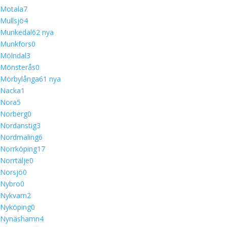
Motala
7
Mullsjö
4
Munkedal
6
2 nya
Munkfors
0
Mölndal
3
Mönsterås
0
Mörbylånga
6
1 nya
Nacka
1
Nora
5
Norberg
0
Nordanstig
3
Nordmaling
6
Norrköping
17
Norrtälje
0
Norsjö
0
Nybro
0
Nykvarn
2
Nyköping
0
Nynäshamn
4