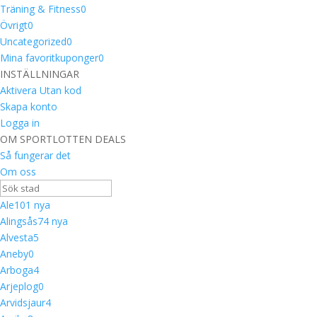
Träning & Fitness
0
Övrigt
0
Uncategorized
0
Mina favoritkuponger
0
INSTÄLLNINGAR
Aktivera Utan kod
Skapa konto
Logga in
OM SPORTLOTTEN DEALS
Så fungerar det
Om oss
Ale
10
1 nya
Alingsås
7
4 nya
Alvesta
5
Aneby
0
Arboga
4
Arjeplog
0
Arvidsjaur
4