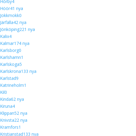
Hörby
4
Höör
4
1 nya
Jokkmokk
0
Järfälla
4
2 nya
Jönköping
22
1 nya
Kalix
4
Kalmar
17
4 nya
Karlsborg
0
Karlshamn
1
Karlskoga
5
Karlskrona
13
3 nya
Karlstad
9
Katrineholm
1
Kil
0
Kinda
6
2 nya
Kiruna
4
Klippan
5
2 nya
Knivsta
2
2 nya
Kramfors
1
Kristianstad
13
3 nya