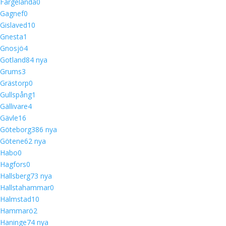
Färgelanda
0
Gagnef
0
Gislaved
10
Gnesta
1
Gnosjö
4
Gotland
8
4 nya
Grums
3
Grästorp
0
Gullspång
1
Gällivare
4
Gävle
16
Göteborg
38
6 nya
Götene
6
2 nya
Habo
0
Hagfors
0
Hallsberg
7
3 nya
Hallstahammar
0
Halmstad
10
Hammarö
2
Haninge
7
4 nya