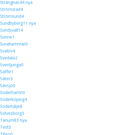
Strängnäs
4
4 nya
Strömstad
4
Strömsund
4
Sundbyberg
1
1 nya
Sundsvall
14
Sunne
1
Surahammar
0
Svalöv
4
Svedala
2
Svenljunga
0
Säffle
1
Säter
3
Sävsjö
0
Söderhamn
0
Söderköping
4
Södertälje
8
Sölvesborg
3
Tanum
8
3 nya
Test
0
Tibro
0