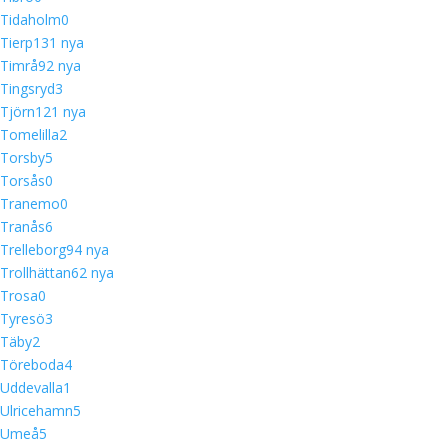
Tidaholm
0
Tierp
13
1 nya
Timrå
9
2 nya
Tingsryd
3
Tjörn
12
1 nya
Tomelilla
2
Torsby
5
Torsås
0
Tranemo
0
Tranås
6
Trelleborg
9
4 nya
Trollhättan
6
2 nya
Trosa
0
Tyresö
3
Täby
2
Töreboda
4
Uddevalla
1
Ulricehamn
5
Umeå
5