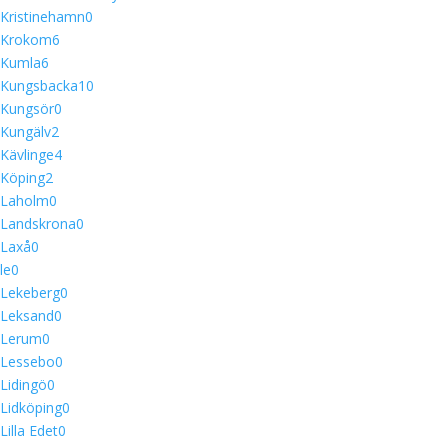
Kristinehamn
0
Krokom
6
Kumla
6
Kungsbacka
10
Kungsör
0
Kungälv
2
Kävlinge
4
Köping
2
Laholm
0
Landskrona
0
Laxå
0
le
0
Lekeberg
0
Leksand
0
Lerum
0
Lessebo
0
Lidingö
0
Lidköping
0
Lilla Edet
0