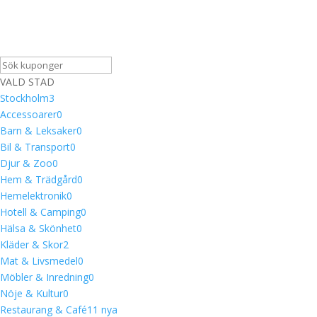
VALD STAD
Stockholm
3
Accessoarer
0
Barn & Leksaker
0
Bil & Transport
0
Djur & Zoo
0
Hem & Trädgård
0
Hemelektronik
0
Hotell & Camping
0
Hälsa & Skönhet
0
Kläder & Skor
2
Mat & Livsmedel
0
Möbler & Inredning
0
Nöje & Kultur
0
Restaurang & Café
1
1 nya