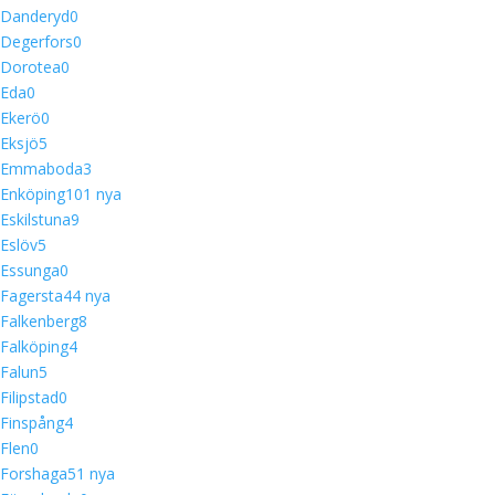
Danderyd
0
Degerfors
0
Dorotea
0
Eda
0
Ekerö
0
Eksjö
5
Emmaboda
3
Enköping
10
1 nya
Eskilstuna
9
Eslöv
5
Essunga
0
Fagersta
4
4 nya
Falkenberg
8
Falköping
4
Falun
5
Filipstad
0
Finspång
4
Flen
0
Forshaga
5
1 nya