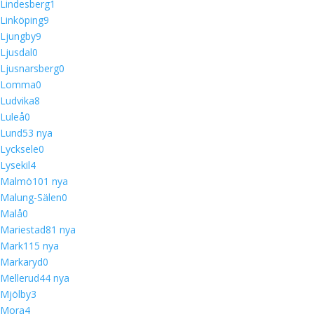
Lindesberg
1
Linköping
9
Ljungby
9
Ljusdal
0
Ljusnarsberg
0
Lomma
0
Ludvika
8
Luleå
0
Lund
5
3 nya
Lycksele
0
Lysekil
4
Malmö
10
1 nya
Malung-Sälen
0
Malå
0
Mariestad
8
1 nya
Mark
11
5 nya
Markaryd
0
Mellerud
4
4 nya
Mjölby
3
Mora
4