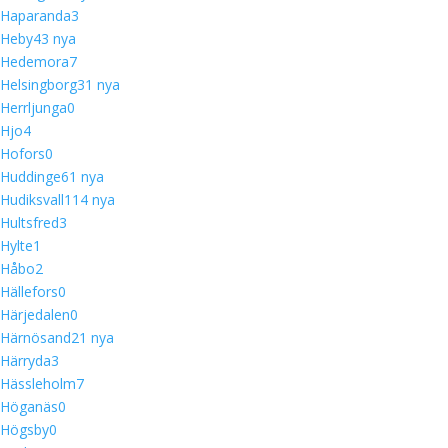
Haparanda
3
Heby
4
3 nya
Hedemora
7
Helsingborg
3
1 nya
Herrljunga
0
Hjo
4
Hofors
0
Huddinge
6
1 nya
Hudiksvall
11
4 nya
Hultsfred
3
Hylte
1
Håbo
2
Hällefors
0
Härjedalen
0
Härnösand
2
1 nya
Härryda
3
Hässleholm
7
Höganäs
0
Högsby
0