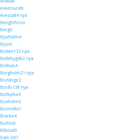
Arvika
8
Askersund
0
Avesta
8
4 nya
Bengtsfors
0
Berg
0
Bjurholm
4
Bjuv
4
Boden
13
2 nya
Bollebygd
6
2 nya
Bollnäs
4
Borgholm
2
1 nya
Borlänge
2
Borås
13
8 nya
Botkyrka
4
Boxholm
3
Bromölla
1
Bräcke
4
Burlöv
0
Båstad
0
Dals-Ed
7