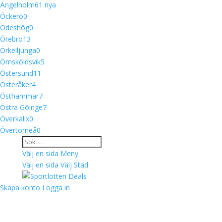
Ängelholm
6
1 nya
Öckerö
0
Ödeshög
0
Örebro
13
Örkelljunga
0
Örnsköldsvik
5
Östersund
11
Österåker
4
Östhammar
7
Östra Göinge
7
Överkalix
0
Övertorneå
0
Välj en sida
Meny
Välj en sida
Välj Stad
Skapa konto
Logga in