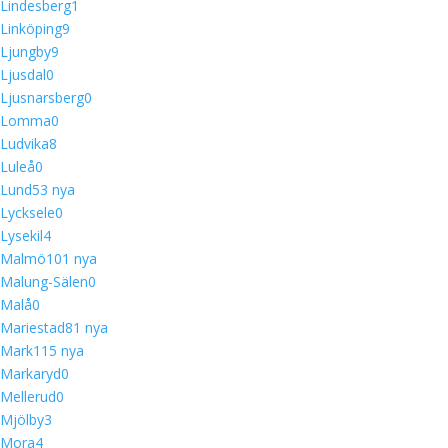
Lindesberg
1
Linköping
9
Ljungby
9
Ljusdal
0
Ljusnarsberg
0
Lomma
0
Ludvika
8
Luleå
0
Lund
5
3 nya
Lycksele
0
Lysekil
4
Malmö
10
1 nya
Malung-Sälen
0
Malå
0
Mariestad
8
1 nya
Mark
11
5 nya
Markaryd
0
Mellerud
0
Mjölby
3
Mora
4