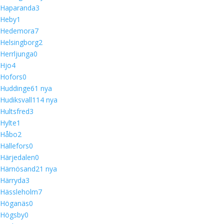
Haparanda
3
Heby
1
Hedemora
7
Helsingborg
2
Herrljunga
0
Hjo
4
Hofors
0
Huddinge
6
1 nya
Hudiksvall
11
4 nya
Hultsfred
3
Hylte
1
Håbo
2
Hällefors
0
Härjedalen
0
Härnösand
2
1 nya
Härryda
3
Hässleholm
7
Höganäs
0
Högsby
0