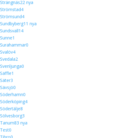
Strängnäs
2
2 nya
Strömstad
4
Strömsund
4
Sundbyberg
1
1 nya
Sundsvall
14
Sunne
1
Surahammar
0
Svalöv
4
Svedala
2
Svenljunga
0
Säffle
1
Säter
3
Sävsjö
0
Söderhamn
0
Söderköping
4
Södertälje
8
Sölvesborg
3
Tanum
8
3 nya
Test
0
Tibro
0