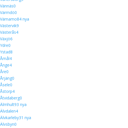
Vännäs
0
Värmdö
0
Värnamo
8
4 nya
Västervik
9
Västerås
4
Växjö
6
Ydre
0
Ystad
8
Åmål
4
Ånge
4
Åre
0
Årjäng
0
Åsele
0
Åstorp
4
Åtvidaberg
0
Älmhult
9
3 nya
Älvdalen
4
Älvkarleby
3
1 nya
Älvsbyn
0