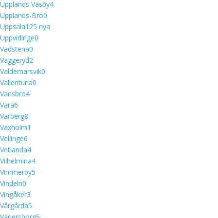
Upplands Väsby
4
Upplands-Bro
0
Uppsala
12
5 nya
Uppvidinge
0
Vadstena
0
Vaggeryd
2
Valdemarsvik
0
Vallentuna
0
Vansbro
4
Vara
6
Varberg
8
Vaxholm
1
Vellinge
6
Vetlanda
4
Vilhelmina
4
Vimmerby
5
Vindeln
0
Vingåker
3
Vårgårda
5
Vänersborg
5