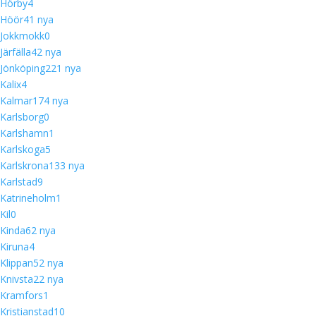
Hörby
4
Höör
4
1 nya
Jokkmokk
0
Järfälla
4
2 nya
Jönköping
22
1 nya
Kalix
4
Kalmar
17
4 nya
Karlsborg
0
Karlshamn
1
Karlskoga
5
Karlskrona
13
3 nya
Karlstad
9
Katrineholm
1
Kil
0
Kinda
6
2 nya
Kiruna
4
Klippan
5
2 nya
Knivsta
2
2 nya
Kramfors
1
Kristianstad
10