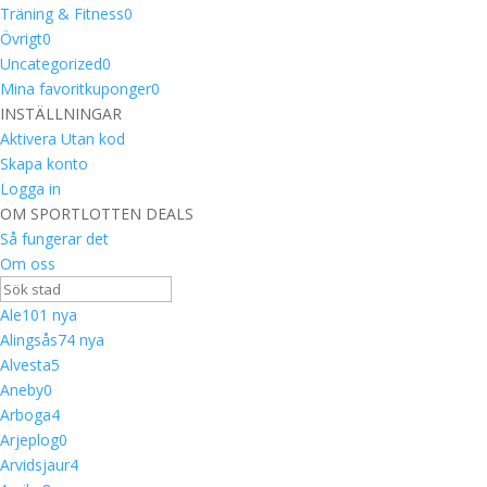
Träning & Fitness
0
Övrigt
0
Uncategorized
0
Mina favoritkuponger
0
INSTÄLLNINGAR
Aktivera Utan kod
Skapa konto
Logga in
OM SPORTLOTTEN DEALS
Så fungerar det
Om oss
Ale
10
1 nya
Alingsås
7
4 nya
Alvesta
5
Aneby
0
Arboga
4
Arjeplog
0
Arvidsjaur
4