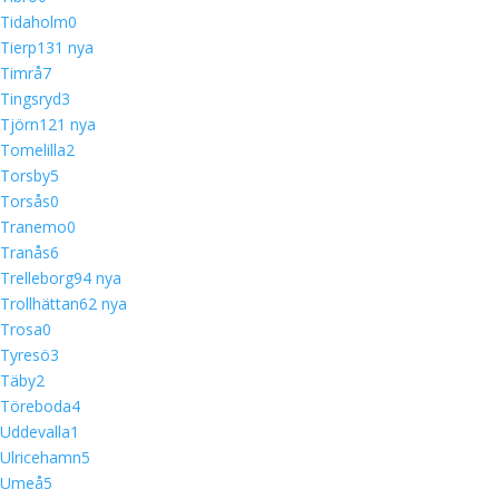
Tidaholm
0
Tierp
13
1 nya
Timrå
7
Tingsryd
3
Tjörn
12
1 nya
Tomelilla
2
Torsby
5
Torsås
0
Tranemo
0
Tranås
6
Trelleborg
9
4 nya
Trollhättan
6
2 nya
Trosa
0
Tyresö
3
Täby
2
Töreboda
4
Uddevalla
1
Ulricehamn
5
Umeå
5