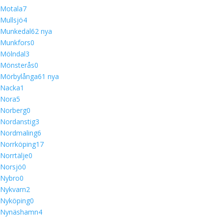
Motala
7
Mullsjö
4
Munkedal
6
2 nya
Munkfors
0
Mölndal
3
Mönsterås
0
Mörbylånga
6
1 nya
Nacka
1
Nora
5
Norberg
0
Nordanstig
3
Nordmaling
6
Norrköping
17
Norrtälje
0
Norsjö
0
Nybro
0
Nykvarn
2
Nyköping
0
Nynäshamn
4