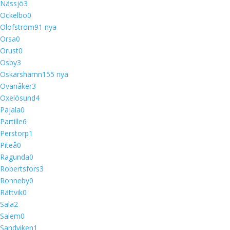
Nässjö
3
Ockelbo
0
Olofström
9
1 nya
Orsa
0
Orust
0
Osby
3
Oskarshamn
15
5 nya
Ovanåker
3
Oxelösund
4
Pajala
0
Partille
6
Perstorp
1
Piteå
0
Ragunda
0
Robertsfors
3
Ronneby
0
Rättvik
0
Sala
2
Salem
0
Sandviken
1