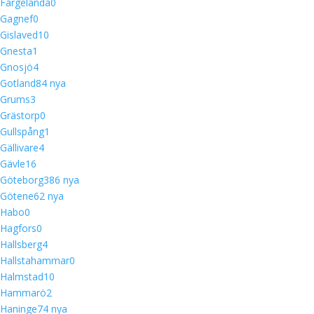
Färgelanda
0
Gagnef
0
Gislaved
10
Gnesta
1
Gnosjö
4
Gotland
8
4 nya
Grums
3
Grästorp
0
Gullspång
1
Gällivare
4
Gävle
16
Göteborg
38
6 nya
Götene
6
2 nya
Habo
0
Hagfors
0
Hallsberg
4
Hallstahammar
0
Halmstad
10
Hammarö
2
Haninge
7
4 nya