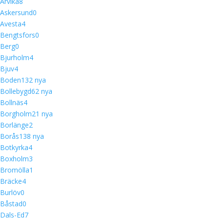
Arvika
8
Askersund
0
Avesta
4
Bengtsfors
0
Berg
0
Bjurholm
4
Bjuv
4
Boden
13
2 nya
Bollebygd
6
2 nya
Bollnäs
4
Borgholm
2
1 nya
Borlänge
2
Borås
13
8 nya
Botkyrka
4
Boxholm
3
Bromölla
1
Bräcke
4
Burlöv
0
Båstad
0
Dals-Ed
7