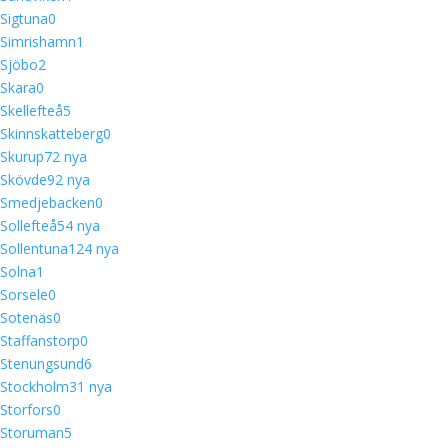
Sigtuna
0
Simrishamn
1
Sjöbo
2
Skara
0
Skellefteå
5
Skinnskatteberg
0
Skurup
7
2 nya
Skövde
9
2 nya
Smedjebacken
0
Sollefteå
5
4 nya
Sollentuna
12
4 nya
Solna
1
Sorsele
0
Sotenäs
0
Staffanstorp
0
Stenungsund
6
Stockholm
3
1 nya
Storfors
0
Storuman
5