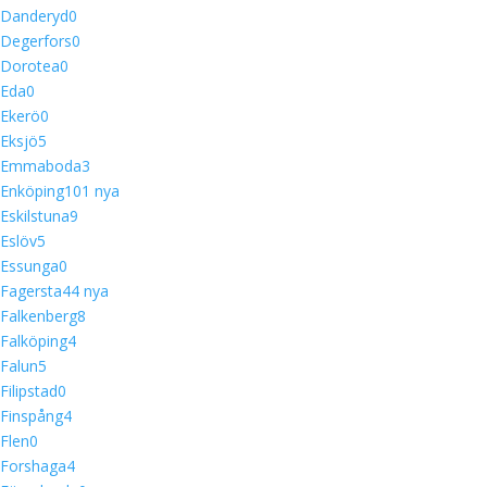
Danderyd
0
Degerfors
0
Dorotea
0
Eda
0
Ekerö
0
Eksjö
5
Emmaboda
3
Enköping
10
1 nya
Eskilstuna
9
Eslöv
5
Essunga
0
Fagersta
4
4 nya
Falkenberg
8
Falköping
4
Falun
5
Filipstad
0
Finspång
4
Flen
0
Forshaga
4