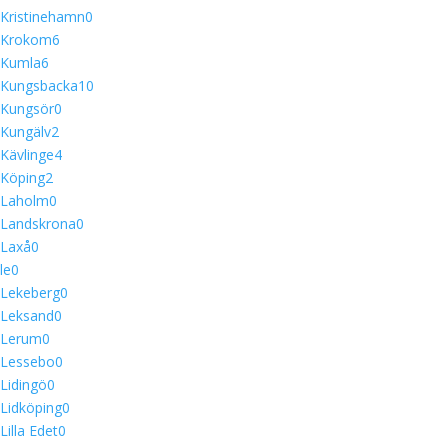
Kristinehamn
0
Krokom
6
Kumla
6
Kungsbacka
10
Kungsör
0
Kungälv
2
Kävlinge
4
Köping
2
Laholm
0
Landskrona
0
Laxå
0
le
0
Lekeberg
0
Leksand
0
Lerum
0
Lessebo
0
Lidingö
0
Lidköping
0
Lilla Edet
0