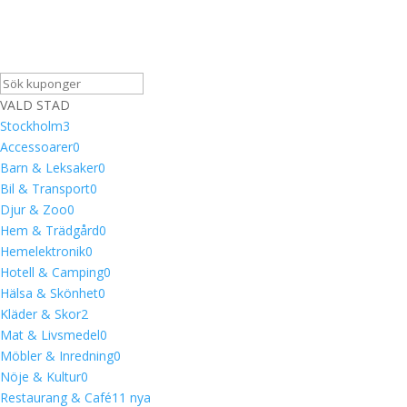
VALD STAD
Stockholm
3
Accessoarer
0
Barn & Leksaker
0
Bil & Transport
0
Djur & Zoo
0
Hem & Trädgård
0
Hemelektronik
0
Hotell & Camping
0
Hälsa & Skönhet
0
Kläder & Skor
2
Mat & Livsmedel
0
Möbler & Inredning
0
Nöje & Kultur
0
Restaurang & Café
1
1 nya