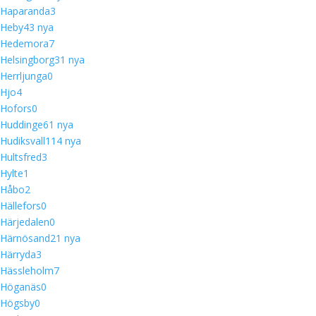
Haparanda
3
Heby
4
3 nya
Hedemora
7
Helsingborg
3
1 nya
Herrljunga
0
Hjo
4
Hofors
0
Huddinge
6
1 nya
Hudiksvall
11
4 nya
Hultsfred
3
Hylte
1
Håbo
2
Hällefors
0
Härjedalen
0
Härnösand
2
1 nya
Härryda
3
Hässleholm
7
Höganäs
0
Högsby
0