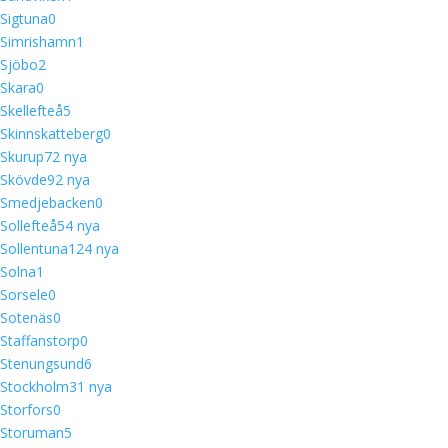
Sigtuna
0
Simrishamn
1
Sjöbo
2
Skara
0
Skellefteå
5
Skinnskatteberg
0
Skurup
7
2 nya
Skövde
9
2 nya
Smedjebacken
0
Sollefteå
5
4 nya
Sollentuna
12
4 nya
Solna
1
Sorsele
0
Sotenäs
0
Staffanstorp
0
Stenungsund
6
Stockholm
3
1 nya
Storfors
0
Storuman
5