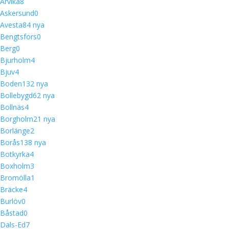
Arvika
8
Askersund
0
Avesta
8
4 nya
Bengtsfors
0
Berg
0
Bjurholm
4
Bjuv
4
Boden
13
2 nya
Bollebygd
6
2 nya
Bollnäs
4
Borgholm
2
1 nya
Borlänge
2
Borås
13
8 nya
Botkyrka
4
Boxholm
3
Bromölla
1
Bräcke
4
Burlöv
0
Båstad
0
Dals-Ed
7