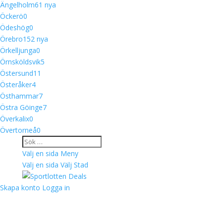
Ängelholm
6
1 nya
Öckerö
0
Ödeshög
0
Örebro
15
2 nya
Örkelljunga
0
Örnsköldsvik
5
Östersund
11
Österåker
4
Östhammar
7
Östra Göinge
7
Överkalix
0
Övertorneå
0
Välj en sida
Meny
Välj en sida
Välj Stad
Skapa konto
Logga in