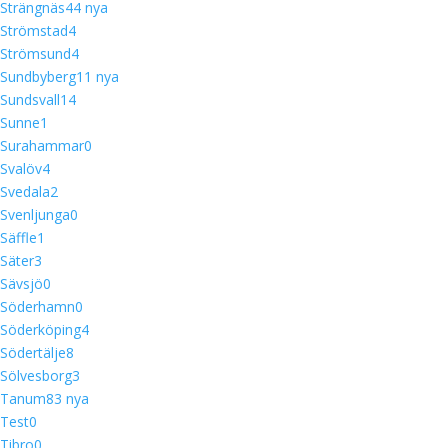
Strängnäs
4
4 nya
Strömstad
4
Strömsund
4
Sundbyberg
1
1 nya
Sundsvall
14
Sunne
1
Surahammar
0
Svalöv
4
Svedala
2
Svenljunga
0
Säffle
1
Säter
3
Sävsjö
0
Söderhamn
0
Söderköping
4
Södertälje
8
Sölvesborg
3
Tanum
8
3 nya
Test
0
Tibro
0