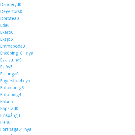
Danderyd
0
Degerfors
0
Dorotea
0
Eda
0
Ekerö
0
Eksjö
5
Emmaboda
3
Enköping
10
1 nya
Eskilstuna
9
Eslöv
5
Essunga
0
Fagersta
4
4 nya
Falkenberg
8
Falköping
4
Falun
5
Filipstad
0
Finspång
4
Flen
0
Forshaga
5
1 nya