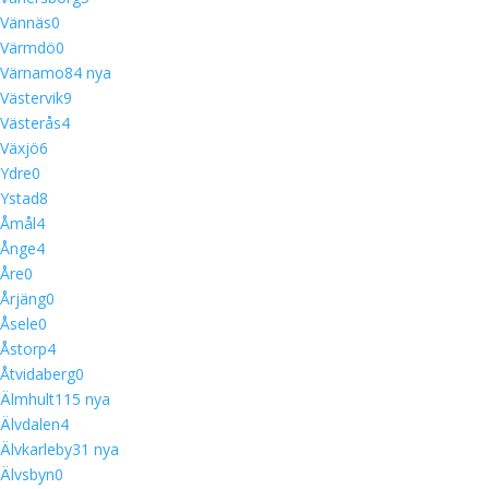
Vännäs
0
Värmdö
0
Värnamo
8
4 nya
Västervik
9
Västerås
4
Växjö
6
Ydre
0
Ystad
8
Åmål
4
Ånge
4
Åre
0
Årjäng
0
Åsele
0
Åstorp
4
Åtvidaberg
0
Älmhult
11
5 nya
Älvdalen
4
Älvkarleby
3
1 nya
Älvsbyn
0