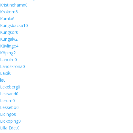
Kristinehamn
0
Krokom
6
Kumla
6
Kungsbacka
10
Kungsör
0
Kungälv
2
Kävlinge
4
Köping
2
Laholm
0
Landskrona
0
Laxå
0
le
0
Lekeberg
0
Leksand
0
Lerum
0
Lessebo
0
Lidingö
0
Lidköping
0
Lilla Edet
0