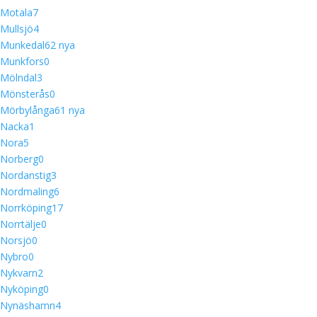
Motala
7
Mullsjö
4
Munkedal
6
2 nya
Munkfors
0
Mölndal
3
Mönsterås
0
Mörbylånga
6
1 nya
Nacka
1
Nora
5
Norberg
0
Nordanstig
3
Nordmaling
6
Norrköping
17
Norrtälje
0
Norsjö
0
Nybro
0
Nykvarn
2
Nyköping
0
Nynäshamn
4