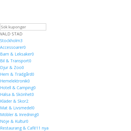
VALD STAD
Stockholm
3
Accessoarer
0
Barn & Leksaker
0
Bil & Transport
0
Djur & Zoo
0
Hem & Trädgård
0
Hemelektronik
0
Hotell & Camping
0
Hälsa & Skönhet
0
Kläder & Skor
2
Mat & Livsmedel
0
Möbler & Inredning
0
Nöje & Kultur
0
Restaurang & Café
1
1 nya