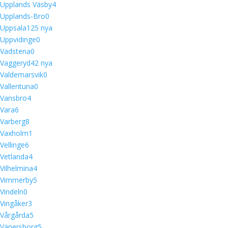
Upplands Väsby
4
Upplands-Bro
0
Uppsala
12
5 nya
Uppvidinge
0
Vadstena
0
Vaggeryd
4
2 nya
Valdemarsvik
0
Vallentuna
0
Vansbro
4
Vara
6
Varberg
8
Vaxholm
1
Vellinge
6
Vetlanda
4
Vilhelmina
4
Vimmerby
5
Vindeln
0
Vingåker
3
Vårgårda
5
Vänersborg
5