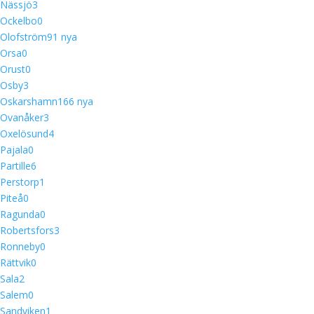
Nässjö
3
Ockelbo
0
Olofström
9
1 nya
Orsa
0
Orust
0
Osby
3
Oskarshamn
16
6 nya
Ovanåker
3
Oxelösund
4
Pajala
0
Partille
6
Perstorp
1
Piteå
0
Ragunda
0
Robertsfors
3
Ronneby
0
Rättvik
0
Sala
2
Salem
0
Sandviken
1