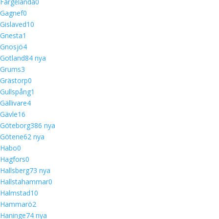
Färgelanda
0
Gagnef
0
Gislaved
10
Gnesta
1
Gnosjö
4
Gotland
8
4 nya
Grums
3
Grästorp
0
Gullspång
1
Gällivare
4
Gävle
16
Göteborg
38
6 nya
Götene
6
2 nya
Habo
0
Hagfors
0
Hallsberg
7
3 nya
Hallstahammar
0
Halmstad
10
Hammarö
2
Haninge
7
4 nya