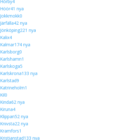
Hörby
4
Höör
4
1 nya
Jokkmokk
0
Järfälla
4
2 nya
Jönköping
22
1 nya
Kalix
4
Kalmar
17
4 nya
Karlsborg
0
Karlshamn
1
Karlskoga
5
Karlskrona
13
3 nya
Karlstad
9
Katrineholm
1
Kil
0
Kinda
6
2 nya
Kiruna
4
Klippan
5
2 nya
Knivsta
2
2 nya
Kramfors
1
Kristianstad
13
3 nya