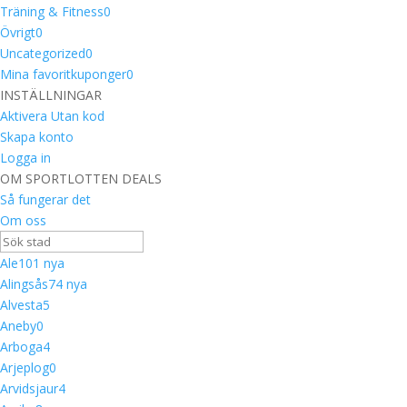
Träning & Fitness
0
Övrigt
0
Uncategorized
0
Mina favoritkuponger
0
INSTÄLLNINGAR
Aktivera Utan kod
Skapa konto
Logga in
OM SPORTLOTTEN DEALS
Så fungerar det
Om oss
Ale
10
1 nya
Alingsås
7
4 nya
Alvesta
5
Aneby
0
Arboga
4
Arjeplog
0
Arvidsjaur
4