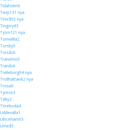
Tidaholm
0
Tierp
13
1 nya
Timrå
9
2 nya
Tingsryd
3
Tjörn
12
1 nya
Tomelilla
2
Torsby
5
Torsås
0
Tranemo
0
Tranås
6
Trelleborg
9
4 nya
Trollhättan
6
2 nya
Trosa
0
Tyresö
3
Täby
2
Töreboda
4
Uddevalla
1
Ulricehamn
5
Umeå
5