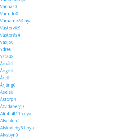
Vännäs
0
Värmdö
0
Värnamo
8
4 nya
Västervik
9
Västerås
4
Växjö
6
Ydre
0
Ystad
8
Åmål
4
Ånge
4
Åre
0
Årjäng
0
Åsele
0
Åstorp
4
Åtvidaberg
0
Älmhult
11
5 nya
Älvdalen
4
Älvkarleby
3
1 nya
Älvsbyn
0