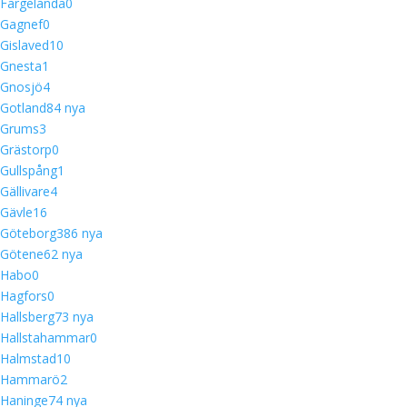
Färgelanda
0
Gagnef
0
Gislaved
10
Gnesta
1
Gnosjö
4
Gotland
8
4 nya
Grums
3
Grästorp
0
Gullspång
1
Gällivare
4
Gävle
16
Göteborg
38
6 nya
Götene
6
2 nya
Habo
0
Hagfors
0
Hallsberg
7
3 nya
Hallstahammar
0
Halmstad
10
Hammarö
2
Haninge
7
4 nya