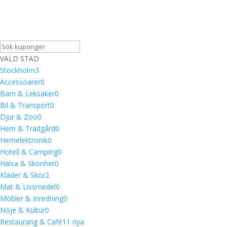
VALD STAD
Stockholm
3
Accessoarer
0
Barn & Leksaker
0
Bil & Transport
0
Djur & Zoo
0
Hem & Trädgård
0
Hemelektronik
0
Hotell & Camping
0
Hälsa & Skönhet
0
Kläder & Skor
2
Mat & Livsmedel
0
Möbler & Inredning
0
Nöje & Kultur
0
Restaurang & Café
1
1 nya