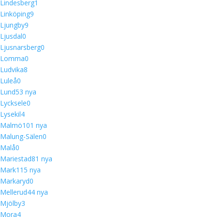
Lindesberg
1
Linköping
9
Ljungby
9
Ljusdal
0
Ljusnarsberg
0
Lomma
0
Ludvika
8
Luleå
0
Lund
5
3 nya
Lycksele
0
Lysekil
4
Malmö
10
1 nya
Malung-Sälen
0
Malå
0
Mariestad
8
1 nya
Mark
11
5 nya
Markaryd
0
Mellerud
4
4 nya
Mjölby
3
Mora
4