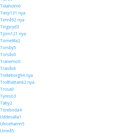
Tidaholm
0
Tierp
13
1 nya
Timrå
9
2 nya
Tingsryd
3
Tjörn
12
1 nya
Tomelilla
2
Torsby
5
Torsås
0
Tranemo
0
Tranås
6
Trelleborg
9
4 nya
Trollhättan
6
2 nya
Trosa
0
Tyresö
3
Täby
2
Töreboda
4
Uddevalla
1
Ulricehamn
5
Umeå
5