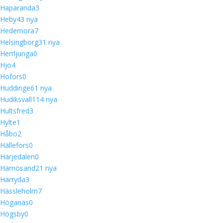
Haparanda
3
Heby
4
3 nya
Hedemora
7
Helsingborg
3
1 nya
Herrljunga
0
Hjo
4
Hofors
0
Huddinge
6
1 nya
Hudiksvall
11
4 nya
Hultsfred
3
Hylte
1
Håbo
2
Hällefors
0
Härjedalen
0
Härnösand
2
1 nya
Härryda
3
Hässleholm
7
Höganäs
0
Högsby
0