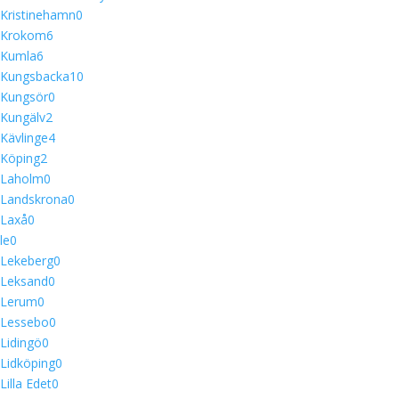
Kristinehamn
0
Krokom
6
Kumla
6
Kungsbacka
10
Kungsör
0
Kungälv
2
Kävlinge
4
Köping
2
Laholm
0
Landskrona
0
Laxå
0
le
0
Lekeberg
0
Leksand
0
Lerum
0
Lessebo
0
Lidingö
0
Lidköping
0
Lilla Edet
0