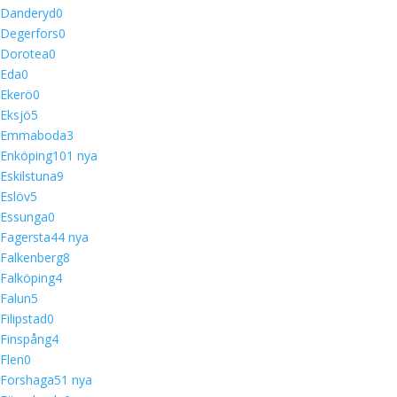
Danderyd
0
Degerfors
0
Dorotea
0
Eda
0
Ekerö
0
Eksjö
5
Emmaboda
3
Enköping
10
1 nya
Eskilstuna
9
Eslöv
5
Essunga
0
Fagersta
4
4 nya
Falkenberg
8
Falköping
4
Falun
5
Filipstad
0
Finspång
4
Flen
0
Forshaga
5
1 nya