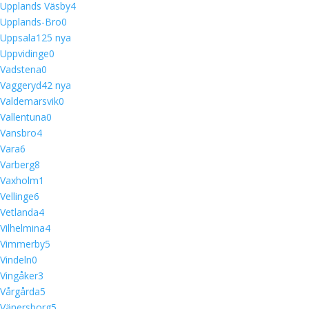
Upplands Väsby
4
Upplands-Bro
0
Uppsala
12
5 nya
Uppvidinge
0
Vadstena
0
Vaggeryd
4
2 nya
Valdemarsvik
0
Vallentuna
0
Vansbro
4
Vara
6
Varberg
8
Vaxholm
1
Vellinge
6
Vetlanda
4
Vilhelmina
4
Vimmerby
5
Vindeln
0
Vingåker
3
Vårgårda
5
Vänersborg
5