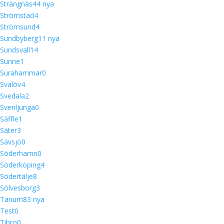
Strängnäs
4
4 nya
Strömstad
4
Strömsund
4
Sundbyberg
1
1 nya
Sundsvall
14
Sunne
1
Surahammar
0
Svalöv
4
Svedala
2
Svenljunga
0
Säffle
1
Säter
3
Sävsjö
0
Söderhamn
0
Söderköping
4
Södertälje
8
Sölvesborg
3
Tanum
8
3 nya
Test
0
Tibro
0