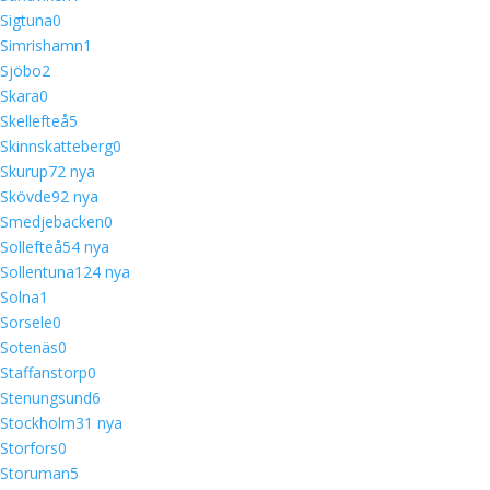
Sigtuna
0
Simrishamn
1
Sjöbo
2
Skara
0
Skellefteå
5
Skinnskatteberg
0
Skurup
7
2 nya
Skövde
9
2 nya
Smedjebacken
0
Sollefteå
5
4 nya
Sollentuna
12
4 nya
Solna
1
Sorsele
0
Sotenäs
0
Staffanstorp
0
Stenungsund
6
Stockholm
3
1 nya
Storfors
0
Storuman
5