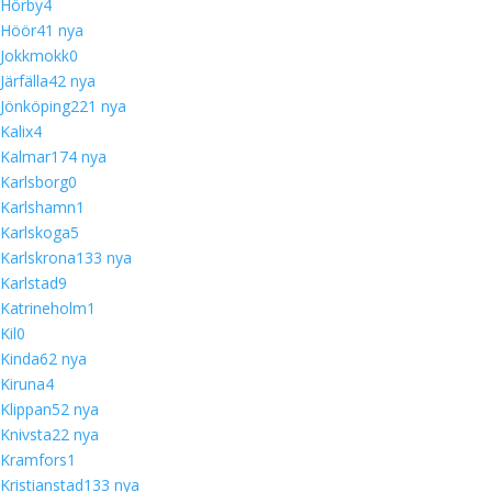
Hörby
4
Höör
4
1 nya
Jokkmokk
0
Järfälla
4
2 nya
Jönköping
22
1 nya
Kalix
4
Kalmar
17
4 nya
Karlsborg
0
Karlshamn
1
Karlskoga
5
Karlskrona
13
3 nya
Karlstad
9
Katrineholm
1
Kil
0
Kinda
6
2 nya
Kiruna
4
Klippan
5
2 nya
Knivsta
2
2 nya
Kramfors
1
Kristianstad
13
3 nya