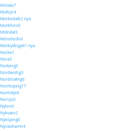
Motala
7
Mullsjö
4
Munkedal
6
2 nya
Munkfors
0
Mölndal
3
Mönsterås
0
Mörbylånga
6
1 nya
Nacka
1
Nora
5
Norberg
0
Nordanstig
3
Nordmaling
6
Norrköping
17
Norrtälje
0
Norsjö
0
Nybro
0
Nykvarn
2
Nyköping
0
Nynäshamn
4