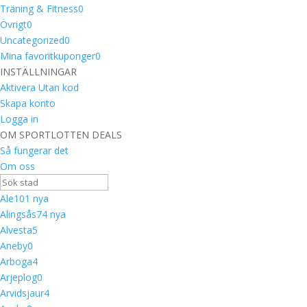
Träning & Fitness
0
Övrigt
0
Uncategorized
0
Mina favoritkuponger
0
INSTÄLLNINGAR
Aktivera Utan kod
Skapa konto
Logga in
OM SPORTLOTTEN DEALS
Så fungerar det
Om oss
Ale
10
1 nya
Alingsås
7
4 nya
Alvesta
5
Aneby
0
Arboga
4
Arjeplog
0
Arvidsjaur
4