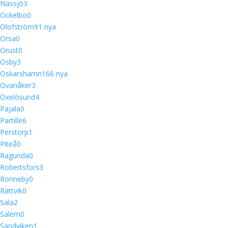
Nässjö
3
Ockelbo
0
Olofström
9
1 nya
Orsa
0
Orust
0
Osby
3
Oskarshamn
16
6 nya
Ovanåker
3
Oxelösund
4
Pajala
0
Partille
6
Perstorp
1
Piteå
0
Ragunda
0
Robertsfors
3
Ronneby
0
Rättvik
0
Sala
2
Salem
0
Sandviken
1