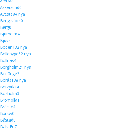
Arvika
8
Askersund
0
Avesta
8
4 nya
Bengtsfors
0
Berg
0
Bjurholm
4
Bjuv
4
Boden
13
2 nya
Bollebygd
6
2 nya
Bollnäs
4
Borgholm
2
1 nya
Borlänge
2
Borås
13
8 nya
Botkyrka
4
Boxholm
3
Bromölla
1
Bräcke
4
Burlöv
0
Båstad
0
Dals-Ed
7