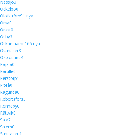
Nässjö
3
Ockelbo
0
Olofström
9
1 nya
Orsa
0
Orust
0
Osby
3
Oskarshamn
16
6 nya
Ovanåker
3
Oxelösund
4
Pajala
0
Partille
6
Perstorp
1
Piteå
0
Ragunda
0
Robertsfors
3
Ronneby
0
Rättvik
0
Sala
2
Salem
0
Sandviken
1