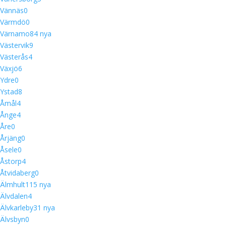
Vännäs
0
Värmdö
0
Värnamo
8
4 nya
Västervik
9
Västerås
4
Växjö
6
Ydre
0
Ystad
8
Åmål
4
Ånge
4
Åre
0
Årjäng
0
Åsele
0
Åstorp
4
Åtvidaberg
0
Älmhult
11
5 nya
Älvdalen
4
Älvkarleby
3
1 nya
Älvsbyn
0