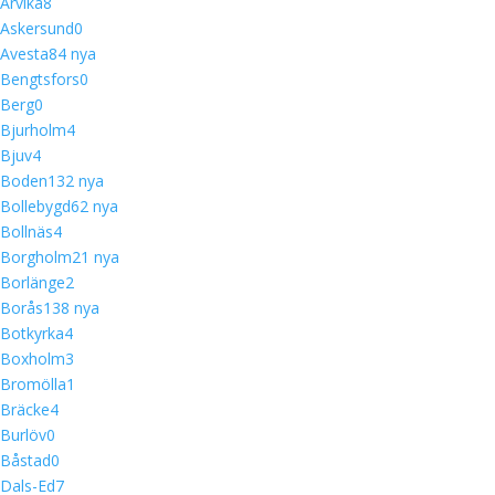
Arvika
8
Askersund
0
Avesta
8
4 nya
Bengtsfors
0
Berg
0
Bjurholm
4
Bjuv
4
Boden
13
2 nya
Bollebygd
6
2 nya
Bollnäs
4
Borgholm
2
1 nya
Borlänge
2
Borås
13
8 nya
Botkyrka
4
Boxholm
3
Bromölla
1
Bräcke
4
Burlöv
0
Båstad
0
Dals-Ed
7