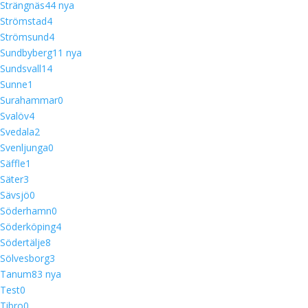
Strängnäs
4
4 nya
Strömstad
4
Strömsund
4
Sundbyberg
1
1 nya
Sundsvall
14
Sunne
1
Surahammar
0
Svalöv
4
Svedala
2
Svenljunga
0
Säffle
1
Säter
3
Sävsjö
0
Söderhamn
0
Söderköping
4
Södertälje
8
Sölvesborg
3
Tanum
8
3 nya
Test
0
Tibro
0