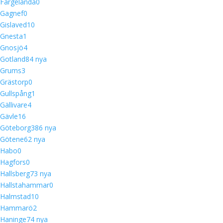
Färgelanda
0
Gagnef
0
Gislaved
10
Gnesta
1
Gnosjö
4
Gotland
8
4 nya
Grums
3
Grästorp
0
Gullspång
1
Gällivare
4
Gävle
16
Göteborg
38
6 nya
Götene
6
2 nya
Habo
0
Hagfors
0
Hallsberg
7
3 nya
Hallstahammar
0
Halmstad
10
Hammarö
2
Haninge
7
4 nya