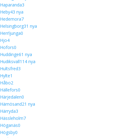
Haparanda
3
Heby
4
3 nya
Hedemora
7
Helsingborg
3
1 nya
Herrljunga
0
Hjo
4
Hofors
0
Huddinge
6
1 nya
Hudiksvall
11
4 nya
Hultsfred
3
Hylte
1
Håbo
2
Hällefors
0
Härjedalen
0
Härnösand
2
1 nya
Härryda
3
Hässleholm
7
Höganäs
0
Högsby
0