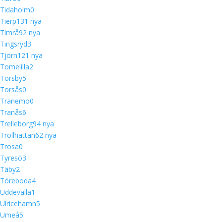
Tidaholm
0
Tierp
13
1 nya
Timrå
9
2 nya
Tingsryd
3
Tjörn
12
1 nya
Tomelilla
2
Torsby
5
Torsås
0
Tranemo
0
Tranås
6
Trelleborg
9
4 nya
Trollhättan
6
2 nya
Trosa
0
Tyresö
3
Täby
2
Töreboda
4
Uddevalla
1
Ulricehamn
5
Umeå
5