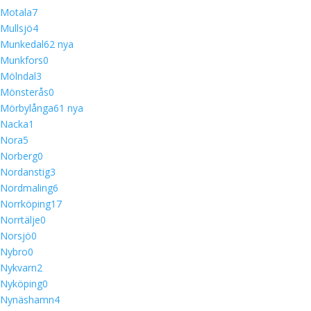
Motala
7
Mullsjö
4
Munkedal
6
2 nya
Munkfors
0
Mölndal
3
Mönsterås
0
Mörbylånga
6
1 nya
Nacka
1
Nora
5
Norberg
0
Nordanstig
3
Nordmaling
6
Norrköping
17
Norrtälje
0
Norsjö
0
Nybro
0
Nykvarn
2
Nyköping
0
Nynäshamn
4