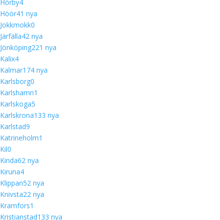
Hörby
4
Höör
4
1 nya
Jokkmokk
0
Järfälla
4
2 nya
Jönköping
22
1 nya
Kalix
4
Kalmar
17
4 nya
Karlsborg
0
Karlshamn
1
Karlskoga
5
Karlskrona
13
3 nya
Karlstad
9
Katrineholm
1
Kil
0
Kinda
6
2 nya
Kiruna
4
Klippan
5
2 nya
Knivsta
2
2 nya
Kramfors
1
Kristianstad
13
3 nya