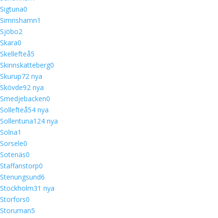
Sigtuna
0
Simrishamn
1
Sjöbo
2
Skara
0
Skellefteå
5
Skinnskatteberg
0
Skurup
7
2 nya
Skövde
9
2 nya
Smedjebacken
0
Sollefteå
5
4 nya
Sollentuna
12
4 nya
Solna
1
Sorsele
0
Sotenäs
0
Staffanstorp
0
Stenungsund
6
Stockholm
3
1 nya
Storfors
0
Storuman
5