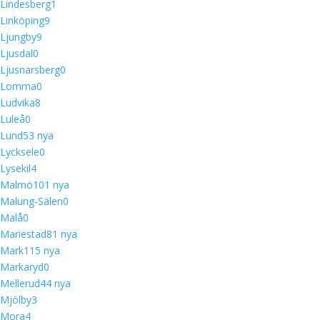
Lindesberg
1
Linköping
9
Ljungby
9
Ljusdal
0
Ljusnarsberg
0
Lomma
0
Ludvika
8
Luleå
0
Lund
5
3 nya
Lycksele
0
Lysekil
4
Malmö
10
1 nya
Malung-Sälen
0
Malå
0
Mariestad
8
1 nya
Mark
11
5 nya
Markaryd
0
Mellerud
4
4 nya
Mjölby
3
Mora
4