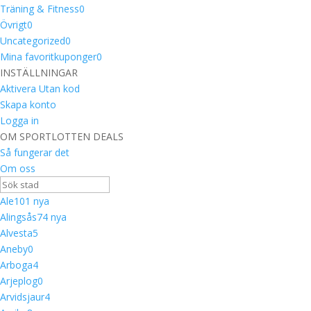
Träning & Fitness
0
Övrigt
0
Uncategorized
0
Mina favoritkuponger
0
INSTÄLLNINGAR
Aktivera Utan kod
Skapa konto
Logga in
OM SPORTLOTTEN DEALS
Så fungerar det
Om oss
Ale
10
1 nya
Alingsås
7
4 nya
Alvesta
5
Aneby
0
Arboga
4
Arjeplog
0
Arvidsjaur
4