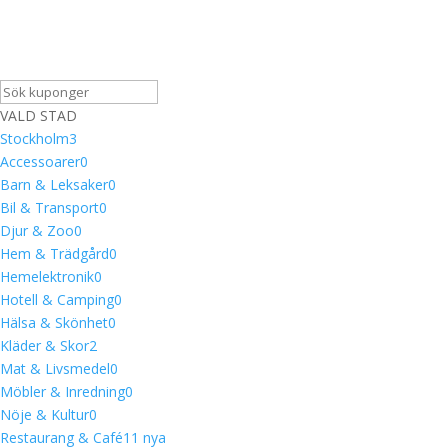
VALD STAD
Stockholm
3
Accessoarer
0
Barn & Leksaker
0
Bil & Transport
0
Djur & Zoo
0
Hem & Trädgård
0
Hemelektronik
0
Hotell & Camping
0
Hälsa & Skönhet
0
Kläder & Skor
2
Mat & Livsmedel
0
Möbler & Inredning
0
Nöje & Kultur
0
Restaurang & Café
1
1 nya