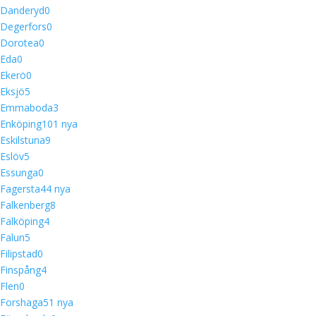
Danderyd
0
Degerfors
0
Dorotea
0
Eda
0
Ekerö
0
Eksjö
5
Emmaboda
3
Enköping
10
1 nya
Eskilstuna
9
Eslöv
5
Essunga
0
Fagersta
4
4 nya
Falkenberg
8
Falköping
4
Falun
5
Filipstad
0
Finspång
4
Flen
0
Forshaga
5
1 nya