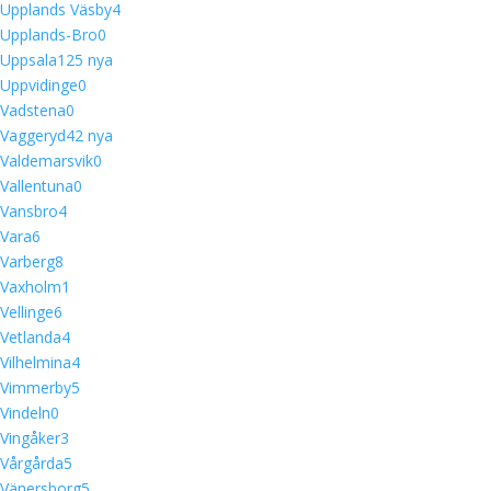
Upplands Väsby
4
Upplands-Bro
0
Uppsala
12
5 nya
Uppvidinge
0
Vadstena
0
Vaggeryd
4
2 nya
Valdemarsvik
0
Vallentuna
0
Vansbro
4
Vara
6
Varberg
8
Vaxholm
1
Vellinge
6
Vetlanda
4
Vilhelmina
4
Vimmerby
5
Vindeln
0
Vingåker
3
Vårgårda
5
Vänersborg
5