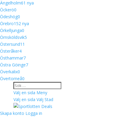
Ängelholm
6
1 nya
Öckerö
0
Ödeshög
0
Örebro
15
2 nya
Örkelljunga
0
Örnsköldsvik
5
Östersund
11
Österåker
4
Östhammar
7
Östra Göinge
7
Överkalix
0
Övertorneå
0
Välj en sida
Meny
Välj en sida
Välj Stad
Skapa konto
Logga in