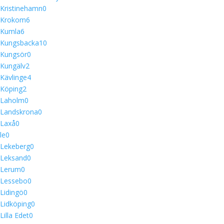
Kristinehamn
0
Krokom
6
Kumla
6
Kungsbacka
10
Kungsör
0
Kungälv
2
Kävlinge
4
Köping
2
Laholm
0
Landskrona
0
Laxå
0
le
0
Lekeberg
0
Leksand
0
Lerum
0
Lessebo
0
Lidingö
0
Lidköping
0
Lilla Edet
0