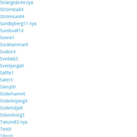
Strängnäs
4
4 nya
Strömstad
4
Strömsund
4
Sundbyberg
1
1 nya
Sundsvall
14
Sunne
1
Surahammar
0
Svalöv
4
Svedala
2
Svenljunga
0
Säffle
1
Säter
3
Sävsjö
0
Söderhamn
0
Söderköping
4
Södertälje
8
Sölvesborg
3
Tanum
8
3 nya
Test
0
Tibro
0