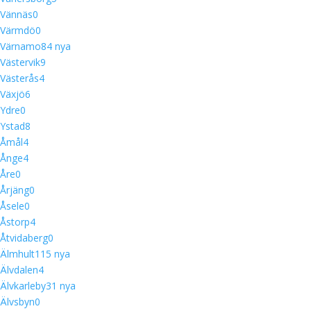
Vännäs
0
Värmdö
0
Värnamo
8
4 nya
Västervik
9
Västerås
4
Växjö
6
Ydre
0
Ystad
8
Åmål
4
Ånge
4
Åre
0
Årjäng
0
Åsele
0
Åstorp
4
Åtvidaberg
0
Älmhult
11
5 nya
Älvdalen
4
Älvkarleby
3
1 nya
Älvsbyn
0