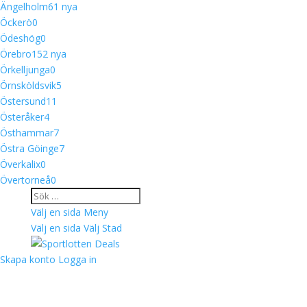
Ängelholm
6
1 nya
Öckerö
0
Ödeshög
0
Örebro
15
2 nya
Örkelljunga
0
Örnsköldsvik
5
Östersund
11
Österåker
4
Östhammar
7
Östra Göinge
7
Överkalix
0
Övertorneå
0
Välj en sida
Meny
Välj en sida
Välj Stad
Skapa konto
Logga in