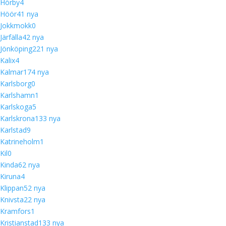
Hörby
4
Höör
4
1 nya
Jokkmokk
0
Järfälla
4
2 nya
Jönköping
22
1 nya
Kalix
4
Kalmar
17
4 nya
Karlsborg
0
Karlshamn
1
Karlskoga
5
Karlskrona
13
3 nya
Karlstad
9
Katrineholm
1
Kil
0
Kinda
6
2 nya
Kiruna
4
Klippan
5
2 nya
Knivsta
2
2 nya
Kramfors
1
Kristianstad
13
3 nya