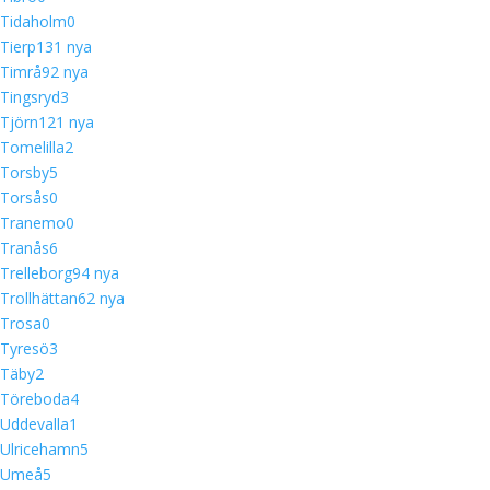
Tidaholm
0
Tierp
13
1 nya
Timrå
9
2 nya
Tingsryd
3
Tjörn
12
1 nya
Tomelilla
2
Torsby
5
Torsås
0
Tranemo
0
Tranås
6
Trelleborg
9
4 nya
Trollhättan
6
2 nya
Trosa
0
Tyresö
3
Täby
2
Töreboda
4
Uddevalla
1
Ulricehamn
5
Umeå
5