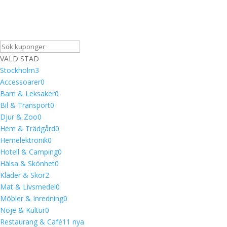
VALD STAD
Stockholm
3
Accessoarer
0
Barn & Leksaker
0
Bil & Transport
0
Djur & Zoo
0
Hem & Trädgård
0
Hemelektronik
0
Hotell & Camping
0
Hälsa & Skönhet
0
Kläder & Skor
2
Mat & Livsmedel
0
Möbler & Inredning
0
Nöje & Kultur
0
Restaurang & Café
1
1 nya