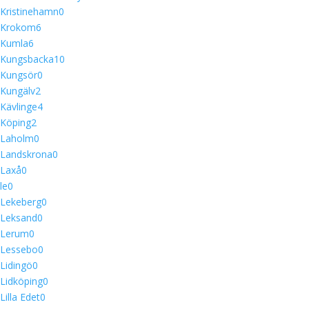
Kristinehamn
0
Krokom
6
Kumla
6
Kungsbacka
10
Kungsör
0
Kungälv
2
Kävlinge
4
Köping
2
Laholm
0
Landskrona
0
Laxå
0
le
0
Lekeberg
0
Leksand
0
Lerum
0
Lessebo
0
Lidingö
0
Lidköping
0
Lilla Edet
0