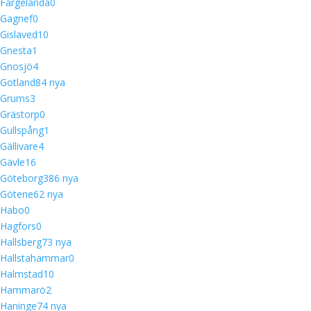
Färgelanda
0
Gagnef
0
Gislaved
10
Gnesta
1
Gnosjö
4
Gotland
8
4 nya
Grums
3
Grästorp
0
Gullspång
1
Gällivare
4
Gävle
16
Göteborg
38
6 nya
Götene
6
2 nya
Habo
0
Hagfors
0
Hallsberg
7
3 nya
Hallstahammar
0
Halmstad
10
Hammarö
2
Haninge
7
4 nya