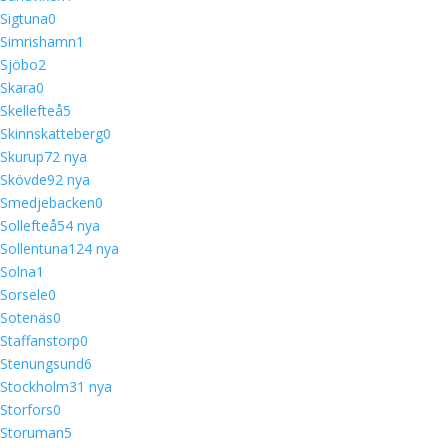
Sigtuna
0
Simrishamn
1
Sjöbo
2
Skara
0
Skellefteå
5
Skinnskatteberg
0
Skurup
7
2 nya
Skövde
9
2 nya
Smedjebacken
0
Sollefteå
5
4 nya
Sollentuna
12
4 nya
Solna
1
Sorsele
0
Sotenäs
0
Staffanstorp
0
Stenungsund
6
Stockholm
3
1 nya
Storfors
0
Storuman
5