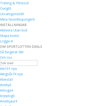
Träning & Fitness
0
Övrigt
0
Uncategorized
0
Mina favoritkuponger
0
INSTÄLLNINGAR
Aktivera Utan kod
Skapa konto
Logga in
OM SPORTLOTTEN DEALS
Så fungerar det
Om oss
Ale
10
1 nya
Alingsås
7
4 nya
Alvesta
5
Aneby
0
Arboga
4
Arjeplog
0
Arvidsjaur
4