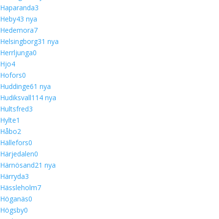
Haparanda
3
Heby
4
3 nya
Hedemora
7
Helsingborg
3
1 nya
Herrljunga
0
Hjo
4
Hofors
0
Huddinge
6
1 nya
Hudiksvall
11
4 nya
Hultsfred
3
Hylte
1
Håbo
2
Hällefors
0
Härjedalen
0
Härnösand
2
1 nya
Härryda
3
Hässleholm
7
Höganäs
0
Högsby
0