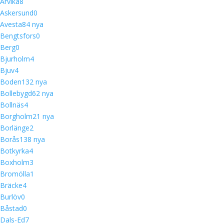
Arvika
8
Askersund
0
Avesta
8
4 nya
Bengtsfors
0
Berg
0
Bjurholm
4
Bjuv
4
Boden
13
2 nya
Bollebygd
6
2 nya
Bollnäs
4
Borgholm
2
1 nya
Borlänge
2
Borås
13
8 nya
Botkyrka
4
Boxholm
3
Bromölla
1
Bräcke
4
Burlöv
0
Båstad
0
Dals-Ed
7