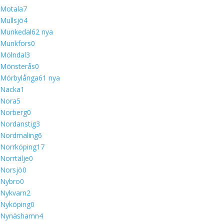
Motala
7
Mullsjö
4
Munkedal
6
2 nya
Munkfors
0
Mölndal
3
Mönsterås
0
Mörbylånga
6
1 nya
Nacka
1
Nora
5
Norberg
0
Nordanstig
3
Nordmaling
6
Norrköping
17
Norrtälje
0
Norsjö
0
Nybro
0
Nykvarn
2
Nyköping
0
Nynäshamn
4