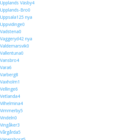
Upplands Väsby
4
Upplands-Bro
0
Uppsala
12
5 nya
Uppvidinge
0
Vadstena
0
Vaggeryd
4
2 nya
Valdemarsvik
0
Vallentuna
0
Vansbro
4
Vara
6
Varberg
8
Vaxholm
1
Vellinge
6
Vetlanda
4
Vilhelmina
4
Vimmerby
5
Vindeln
0
Vingåker
3
Vårgårda
5
Vänersborg
5