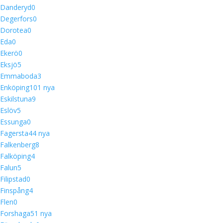
Danderyd
0
Degerfors
0
Dorotea
0
Eda
0
Ekerö
0
Eksjö
5
Emmaboda
3
Enköping
10
1 nya
Eskilstuna
9
Eslöv
5
Essunga
0
Fagersta
4
4 nya
Falkenberg
8
Falköping
4
Falun
5
Filipstad
0
Finspång
4
Flen
0
Forshaga
5
1 nya