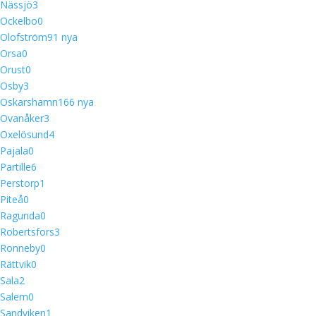
Nässjö
3
Ockelbo
0
Olofström
9
1 nya
Orsa
0
Orust
0
Osby
3
Oskarshamn
16
6 nya
Ovanåker
3
Oxelösund
4
Pajala
0
Partille
6
Perstorp
1
Piteå
0
Ragunda
0
Robertsfors
3
Ronneby
0
Rättvik
0
Sala
2
Salem
0
Sandviken
1