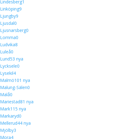
Lindesberg
1
Linköping
9
Ljungby
9
Ljusdal
0
Ljusnarsberg
0
Lomma
0
Ludvika
8
Luleå
0
Lund
5
3 nya
Lycksele
0
Lysekil
4
Malmö
10
1 nya
Malung-Sälen
0
Malå
0
Mariestad
8
1 nya
Mark
11
5 nya
Markaryd
0
Mellerud
4
4 nya
Mjölby
3
Mora
4