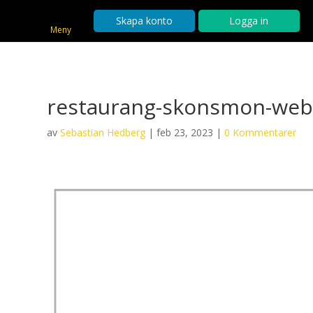
Skapa konto
Logga in
Meny
restaurang-skonsmon-we
av
Sebastian Hedberg
|
feb 23, 2023
|
0 Kommentarer